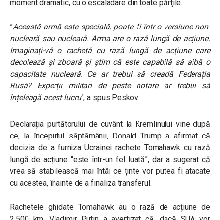
moment dramatic, cu o escaladare din toate părţile.
”
Această armă este specială, poate fi într-o versiune non-
nucleară sau nucleară. Arma are o rază lungă de acțiune.
Imaginați-vă o rachetă cu rază lungă de acțiune care
decolează și zboară și știm că este capabilă să aibă o
capacitate nucleară. Ce ar trebui să creadă Federația
Rusă? Experții militari de peste hotare ar trebui să
înțeleagă acest lucru
”, a spus Peskov.
Declarația purtătorului de cuvânt la Kremlinului vine după
ce, la începutul săptămânii, Donald Trump a afirmat că
decizia de a furniza Ucrainei rachete Tomahawk cu rază
lungă de acțiune “este într-un fel luată”, dar a sugerat că
vrea să stabilească mai întâi ce ținte vor putea fi atacate
cu acestea, înainte de a finaliza transferul.
Rachetele ghidate Tomahawk au o rază de acțiune de
2.500 km. Vladimir Putin a avertizat că, dacă SUA vor