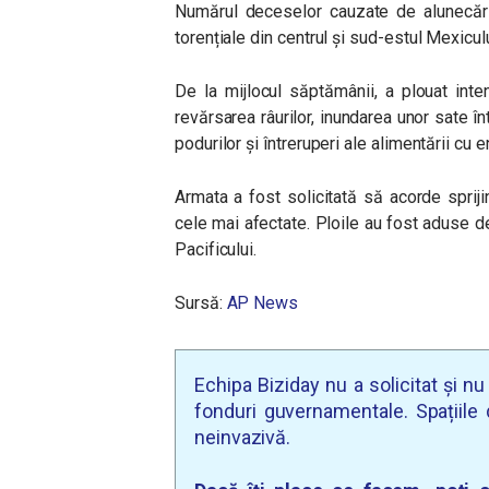
Numărul deceselor cauzate de alunecăril
torențiale din centrul și sud-estul Mexicului
De la mijlocul săptămânii, a plouat int
revărsarea râurilor, inundarea unor sate în
podurilor şi întreruperi ale alimentării cu e
Armata a fost solicitată să acorde spriji
cele mai afectate. Ploile au fost aduse 
Pacificului.
Sursă:
AP News
Echipa Biziday nu a solicitat și n
fonduri guvernamentale. Spațiile d
neinvazivă.