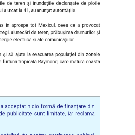
e de teren și inundațiile declanșate de ploile
 a urcat la 41, au anunțat autoritățile.
ens în aproape tot Mexicul, ceea ce a provocat
tregi, alunecări de teren, prăbuşirea drumurilor şi
nergie electrică şi ale comunicaţiilor.
n şi să ajute la evacuarea populaţiei din zonele
de furtuna tropicală Raymond, care mătură coasta
u a acceptat nicio formă de finanțare din
e publicitate sunt limitate, iar reclama