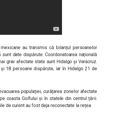
e mexicane au transmis că bilanțul persoanelor
65 sunt date dispărute. Coordonatoarea națională
mai grav afectate state sunt Hidalgo și Veracruz.
i și 18 persoane dispărute, iar în Hidalgo 21 de
 evacuarea populației, curățarea zonelor afectate
pe coasta Golfului și în statele din centrul țării.
le de curent au fost deja reconectate la rețea.