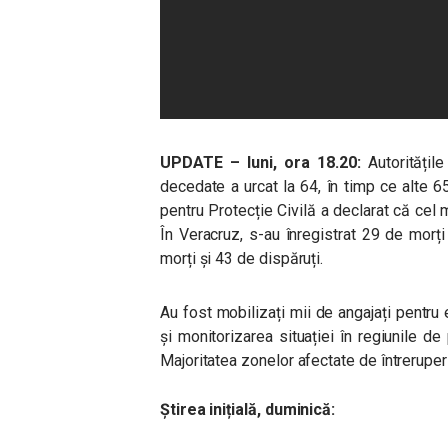
UPDATE – luni, ora 18.20:
Autoritățil
decedate a urcat la 64, în timp ce alte 
pentru Protecție Civilă a declarat că cel 
În Veracruz, s-au înregistrat 29 de morț
morți și 43 de dispăruți.
Au fost mobilizați mii de angajați pentru
și monitorizarea situației în regiunile de 
Majoritatea zonelor afectate de întreruperi
Știrea inițială, duminică: