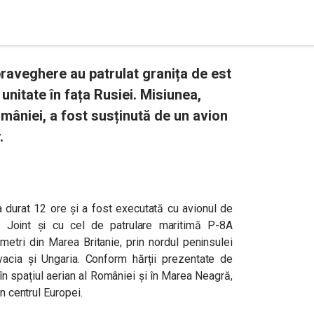
raveghere au patrulat granița de est
nitate în fața Rusiei. Misiunea,
României, a fost susținută de un avion
.
a durat 12 ore și a fost executată cu avionul de
 Joint și cu cel de patrulare maritimă P-8A
metri din Marea Britanie, prin nordul peninsulei
ovacia și Ungaria. Conform hărții prezentate de
 în spațiul aerian al României și în Marea Neagră,
n centrul Europei.