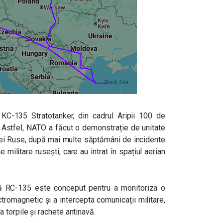
KC-135 Stratotanker, din cadrul Aripii 100 de
 Astfel, NATO a făcut o demonstrație de unitate
ției Ruse, după mai multe săptămâni de incidente
 militare rusești, care au intrat în spațiul aerian
că RC-135 este conceput pentru a monitoriza o
romagnetic și a intercepta comunicații militare,
torpile și rachete antinavă.