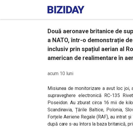
Două aeronave britanice de sup
a NATO, într-o demonstrație de u
inclusiv prin spațiul aerian al 
american de realimentare în aer
acum 10 luni
Misiunea de monitorizare a avut loc joi, 
supraveghere electronică RC-135 Rivet
Poseidon. Au zburat circa 16 mii de kilo
Scandinavia, Țările Baltice, Polonia, Sl
Forțele Aeriene Regale (RAF), au intrat și
după care s-au întors la baza britanică, pri