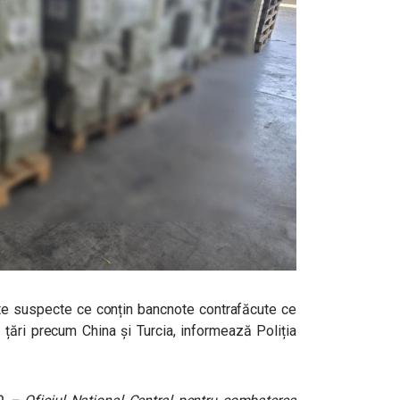
ete suspecte ce conțin bancnote contrafăcute ce
n țări precum China și Turcia, informează Poliția