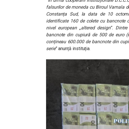
”
În urma cooperării instituționale D.C.C
falsurilor de moneda cu Biroul Vamala de
Constanța Sud, la data de 10 octomb
identificate 160 de colete cu bancnote c
nivel european „altered design”. Dintr
bancnote din cupiură de 500 de euro (60
conțineau 600.000 de bancnote din cupi
serie
” anunță instituția.