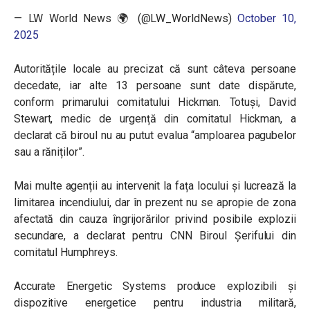
— LW World News 🌍 (@LW_WorldNews)
October 10,
2025
Autoritățile locale au precizat că sunt câteva persoane
decedate, iar alte 13 persoane sunt date dispărute,
conform primarului comitatului Hickman. Totuși, David
Stewart, medic de urgență din comitatul Hickman, a
declarat că biroul nu au putut evalua “amploarea pagubelor
sau a răniților”.
Mai multe agenții au intervenit la fața locului și lucrează la
limitarea incendiului, dar în prezent nu se apropie de zona
afectată din cauza îngrijorărilor privind posibile explozii
secundare, a declarat pentru CNN Biroul Șerifului din
comitatul Humphreys.
Accurate Energetic Systems produce explozibili și
dispozitive energetice pentru industria militară,