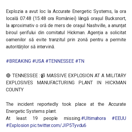
Explozia a avut loc la Accurate Energetic Systems, la ora
locală 07:48 (15:48 ora României) lângă orașul Bucksnort,
la aproximativ o oră de mers de orașul Nashville, a anunțat
biroul șerifului din comitatul Hickman. Agenția a solicitat
oamenilor să evite tranzitul prin zonă pentru a permite
autorităților să intervină.
#BREAKING
#USA
#TENNESSEE
#TN
🔴 TENNESSEE :📹 MASSIVE EXPLOSION AT A MILITARY
EXPLOSIVES MANUFACTURING PLANT IN HICKMAN
COUNTY
The incident reportedly took place at the Accurate
Energetic Systems plant.
At least 19 people missing.
#Ultimahora
#EEUU
#Explosion
pic.twitter.com/JIP5Tyvdu6