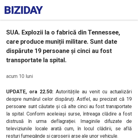
SUA. Explozii la o fabrică din Tennessee,
care produce muniții militare. Sunt date
dispărute 19 persoane și cinci au fost
transportate la spital.
acum 10 luni
UPDATE, ora 22.50:
Autoritățile au venit cu actualizări
despre numărul celor dispăruți. Astfel, au precizat că 19
persoane sunt căutate și că alte cinci au fost transportate
la spital. Conform aceleiași surse, întreaga clădire a fost
distrusă în urma deflagrației. Imaginile difuzate de
televiziunile locale arată cum, în locul clădirii, se află
resturi fumegânde și caroserii arse ale unor vehicule.