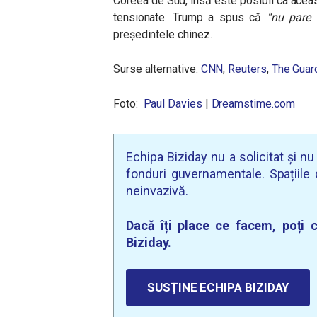
Coreea de Sud, însă este posibil ca aceast
tensionate. Trump a spus că
“nu pare s
președintele chinez.
Surse alternative:
CNN
,
Reuters
,
The Guar
Foto:
Paul Davies
|
Dreamstime.com
Echipa Biziday nu a solicitat și n
fonduri guvernamentale. Spațiile d
neinvazivă.
Dacă îți place ce facem, poți c
Biziday.
SUSȚINE ECHIPA BIZIDAY