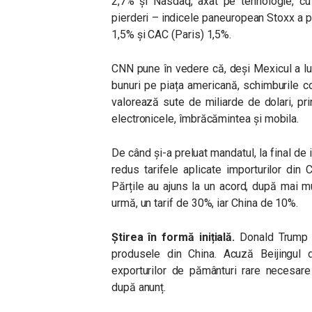
2,7% și Nasdaq, axat pe tehnologie, c
pierderi – indicele paneuropean Stoxx a p
1,5% și CAC (Paris) 1,5%.
CNN pune în vedere că, deși Mexicul a lu
bunuri pe piața americană, schimburile c
valorează sute de miliarde de dolari, pr
electronicele, îmbrăcămintea și mobila.
De când și-a preluat mandatul, la final de
redus tarifele aplicate importurilor di
Părțile au ajuns la un acord, după mai mu
urmă, un tarif de 30%, iar China de 10%.
Știrea în formă inițială.
Donald Trump 
produsele din China. Acuză Beijingul de
exporturilor de pământuri rare necesare
după anunț.