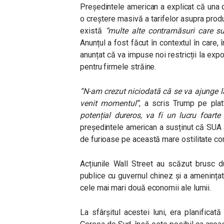
Președintele american a explicat că una d
o creștere masivă a tarifelor asupra produ
există
“multe alte contramăsuri care su
Anunțul a fost făcut în contextul în care, 
anunțat că va impuse noi restricții la expor
pentru firmele străine.
“N-am crezut niciodată că se va ajunge la 
venit momentul”
,
a scris Trump pe platf
potențial dureros, va fi un lucru foart
președintele american a susținut că SUA a
de furioase pe această mare ostilitate com
Acțiunile Wall Street au scăzut brusc d
publice cu guvernul chinez și a amenințat
cele mai mari două economii ale lumii.
La sfârșitul acestei luni, era planificat