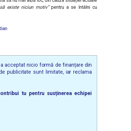
a să nu mai aibă loc, din cauza situației actuale
ă existe niciun motiv”
pentru a se întâlni cu
dian
u a acceptat nicio formă de finanțare din
e publicitate sunt limitate, iar reclama
ontribui tu pentru susținerea echipei