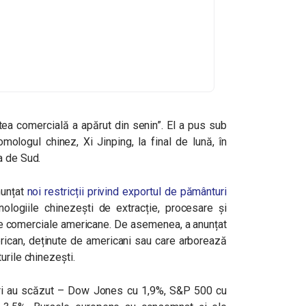
tea comercială a apărut din senin”. El a pus sub
omologul chinez, Xi Jinping, la final de lună, în
a de Sud.
nunțat
noi restricții privind exportul de pământuri
nologiile chinezești de extracție, procesare și
țile comerciale americane. De asemenea, a anunțat
rican, deținute de americani sau care arborează
urile chinezești.
sieri au scăzut – Dow Jones cu 1,9%, S&P 500 cu