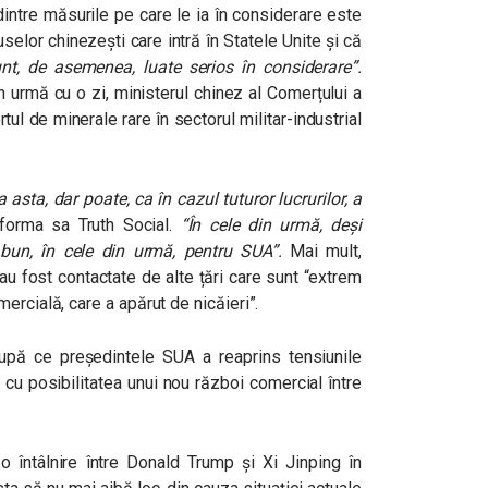
intre măsurile pe care le ia în considerare este
selor chinezești care intră în Statele Unite și că
nt, de asemenea, luate serios în considerare”
.
în urmă cu o zi, ministerul chinez al Comerțului a
tul de minerale rare în sectorul militar-industrial
asta, dar poate, ca în cazul tuturor lucrurilor, a
orma sa Truth Social.
“În cele din urmă, deși
e bun, în cele din urmă, pentru SUA”.
Mai mult,
u fost contactate de alte țări care sunt
“extrem
ercială, care a apărut de nicăieri”.
upă ce președintele SUA a reaprins tensiunile
 cu posibilitatea unui nou război comercial între
ă o întâlnire între Donald Trump și Xi Jinping în