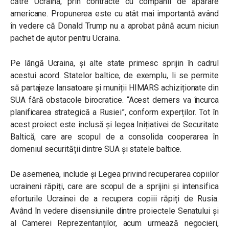
către Ucraina, prin contracte cu companii de apărare
americane. Propunerea este cu atât mai importantă având
în vedere că Donald Trump nu a aprobat până acum niciun
pachet de ajutor pentru Ucraina.
Pe lângă Ucraina, și alte state primesc sprijin în cadrul
acestui acord. Statelor baltice, de exemplu, li se permite
să partajeze lansatoare și muniții HIMARS achiziționate din
SUA fără obstacole birocratice. “Acest demers va încurca
planificarea strategică a Rusiei”, conform experților. Tot în
acest proiect este inclusă și legea Inițiativei de Securitate
Baltică, care are scopul de a consolida cooperarea în
domeniul securității dintre SUA și statele baltice.
De asemenea, include și Legea privind recuperarea copiilor
ucraineni răpiți, care are scopul de a sprijini și intensifica
eforturile Ucrainei de a recupera copiii răpiți de Rusia.
Având în vedere disensiunile dintre proiectele Senatului și
al Camerei Reprezentanților, acum urmează negocieri,