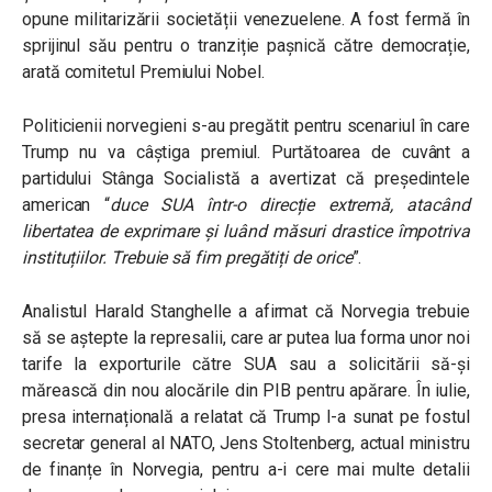
opune militarizării societății venezuelene. A fost fermă în
sprijinul său pentru o tranziție pașnică către democrație,
arată comitetul Premiului Nobel.
Politicienii norvegieni s-au pregătit pentru scenariul în care
Trump nu va câștiga premiul. Purtătoarea de cuvânt a
partidului Stânga Socialistă a avertizat că președintele
american “
duce SUA într-o direcție extremă, atacând
libertatea de exprimare și luând măsuri drastice împotriva
instituțiilor. Trebuie să fim pregătiți de orice
”.
Analistul Harald Stanghelle a afirmat că Norvegia trebuie
să se aștepte la represalii, care ar putea lua forma unor noi
tarife la exporturile către SUA sau a solicitării să-și
mărească din nou alocările din PIB pentru apărare. În iulie,
presa internațională a relatat că Trump l-a sunat pe fostul
secretar general al NATO, Jens Stoltenberg, actual ministru
de finanțe în Norvegia, pentru a-i cere mai multe detalii