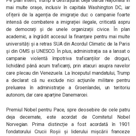
Pe plan intern, Trump a desfășurat deja Garda Națională în
mai multe orașe, inclusiv în capitala Washington DC, iar
ofițerii de la agenția de imigrație duc o campanie foarte
intensă de combatere a imigrației ilegale, criticată aspru
de democrați și de unele organizații civice. În plan
academic, a îngrădit accesul la finanțare pentru mai multe
universități și a retras SUA din Acordul Climatic de la Paris
și din OMS și UNESCO. În plus, administrația sa a lansat o
campanie violentă împotriva traficanților de droguri,
lichidând până acum traficanți, prin atacuri asupra navelor
care plecau din Venezuela. La începutul mandatului, Trump
a declarat că nu exclude nici acțiunile militare pentru
preluarea în administrație a Groenlandei, un teritoriu
autonom, dar care aparține Danemarcei.
Premiul Nobel pentru Pace, spre deosebire de cele patru
deja decernate, este acordat de Comitetul Nobel
Norvegian. Prima distincție a fost acordată în 1901
fondatorului Crucii Roșii și liderului mișcării franceze