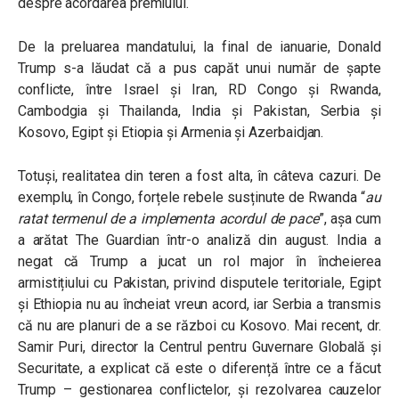
despre acordarea premiului.
De la preluarea mandatului, la final de ianuarie, Donald
Trump s-a lăudat că a pus capăt unui număr de șapte
conflicte, între Israel și Iran, RD Congo și Rwanda,
Cambodgia și Thailanda, India și Pakistan, Serbia și
Kosovo, Egipt și Etiopia și Armenia și Azerbaidjan.
Totuși, realitatea din teren a fost alta, în câteva cazuri. De
exemplu, în Congo, forțele rebele susținute de Rwanda “
au
ratat termenul de a implementa acordul de pace
”, așa cum
a arătat The Guardian într-o analiză din august. India a
negat că Trump a jucat un rol major în încheierea
armistițiului cu Pakistan, privind disputele teritoriale, Egipt
și Ethiopia nu au încheiat vreun acord, iar Serbia a transmis
că nu are planuri de a se război cu Kosovo. Mai recent, dr.
Samir Puri, director la Centrul pentru Guvernare Globală și
Securitate, a explicat că este o diferență între ce a făcut
Trump – gestionarea conflictelor, și rezolvarea cauzelor