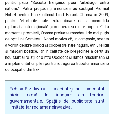
pentru pace “Société française pour l’arbitrage entre
nations”. Patru președinți americani au câștigat Premiul
Nobel pentru Pace, ultimul fiind Barack Obama în 2009,
pentru “eforturile sale extraordinare de a consolida
diplomația internațională și cooperarea dintre popoare”. La
momentul premierii, Obama preluase mandatul de mai puțin
de opt luni. Comitetul Nobel motiva că, în campanie, acesta
a vorbit despre dialog și cooperare între națiuni, etnii, religii
și mișcări politice, iar în calitate de președinte a cerut un
nou start al relațiilor dintre Occident și lumea musulmană și
a implementat un plan pentru retragerea trupelor americane
de ocupație din Irak.
Echipa Biziday nu a solicitat și nu a acceptat
nicio formă de finanțare din fonduri
guvernamentale. Spațiile de publicitate sunt
limitate, iar reclama neinvazivă.