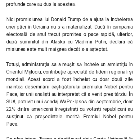
profunde care au dus la acestea.
Nici promisiunea lui Donald Trump de a ajuta la încheierea
unei păci în Ucraina nu s-a materializat. Dacă în campania
electorală de anul trecut promitea o pace rapidă, ulterior,
după summitul din Alaska cu Vladimir Putin, declara că
misiunea este mult mai grea decât s-a așteptat.
Totuși, administrația sa a reușit să încheie un armistițiu în
Orientul Mijlociu, contribuție apreciată de liderii regionali și
mondiali. Acest acord a fost încheiat cu doar două zile
înaintea desemnării câștigătorului premiului Nobel pentru
Pace, iar unii analiști au interpretat că a venit prea târziu. În
SUA, potrivit unui sondaj WaPo-Ipsos din septembrie, doar
22% dintre americanii înregistrați ca votanți republicani au
susținut că președintele merită Premiul Nobel pentru
Pace.