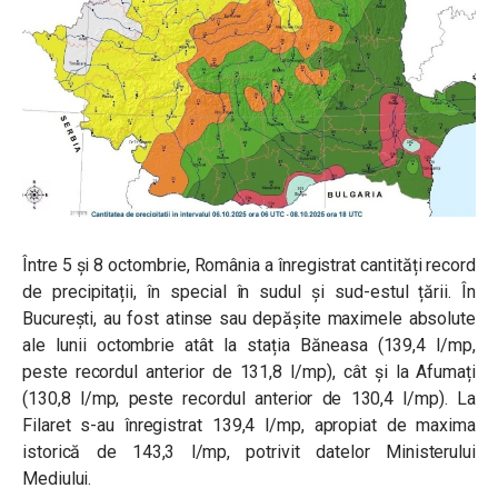
Între 5 și 8 octombrie, România a înregistrat cantități record
de precipitații, în special în sudul și sud-estul țării. În
București, au fost atinse sau depășite maximele absolute
ale lunii octombrie atât la stația Băneasa (139,4 l/mp,
peste recordul anterior de 131,8 l/mp), cât și la Afumați
(130,8 l/mp, peste recordul anterior de 130,4 l/mp). La
Filaret s-au înregistrat 139,4 l/mp, apropiat de maxima
istorică de 143,3 l/mp, potrivit datelor Ministerului
Mediului.