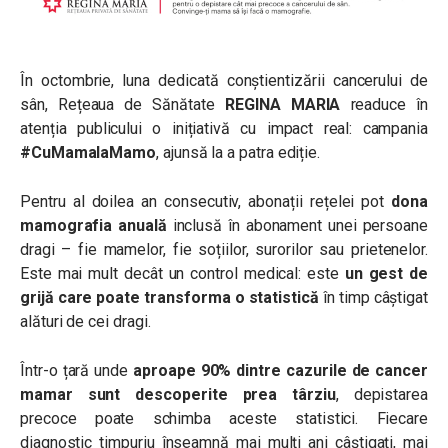
În octombrie, luna dedicată conștientizării cancerului de
sân, Rețeaua de Sănătate
REGINA MARIA
readuce în
atenția publicului o inițiativă cu impact real: campania
#CuMamalaMamo
, ajunsă la a patra ediție.
Pentru al doilea an consecutiv, abonații rețelei pot
dona
mamografia anuală
inclusă în abonament unei persoane
dragi – fie mamelor, fie soțiilor, surorilor sau prietenelor.
Este mai mult decât un control medical: este
un gest de
grijă care poate transforma o statistică
în timp câștigat
alături de cei dragi.
Într-o țară unde
aproape 90% dintre cazurile de cancer
mamar sunt descoperite prea târziu
, depistarea
precoce poate schimba aceste statistici. Fiecare
diagnostic timpuriu înseamnă mai mulți ani câștigați, mai