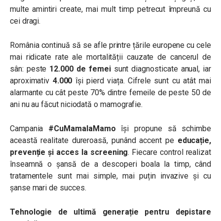
multe amintiri create, mai mult timp petrecut împreună cu
cei dragi.
România continuă să se afle printre țările europene cu cele
mai ridicate rate ale mortalității cauzate de cancerul de
sân: peste
12.000 de femei
sunt diagnosticate anual, iar
aproximativ
4.000
își pierd viața. Cifrele sunt cu atât mai
alarmante cu cât peste 70% dintre femeile de peste 50 de
ani nu au făcut niciodată o mamografie.
Campania
#CuMamalaMamo
își propune să schimbe
această realitate dureroasă, punând accent pe
educație,
prevenție și acces la screening
. Fiecare control realizat
înseamnă o șansă de a descoperi boala la timp, când
tratamentele sunt mai simple, mai puțin invazive și cu
șanse mari de succes.
Tehnologie de ultimă generație pentru depistare