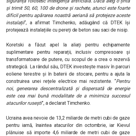
siguranță folosesc inteligența artificială. Dacă aleg o țintă
și trimit 50, 60, 100 de drone și rachete, atunci este foarte
dificil pentru apărarea noastră aeriană să protejeze aceste
instalații
“, a afirmat Timchenko, adăugând că DTEK își
protejează instalațiile cu pereți de beton sau saci de nisip.
Koretski a făcut apel la aliați pentru echipamente
suplimentare pentru reparații, inclusiv compresoare și
transformatoare de putere, cu scopul de a crea o rezervă
strategică. La rândul său, DTEK investește masiv în parcuri
eoliene terestre și în baterii de stocare, pentru a ajuta la
construirea unei rețele electrice mai rezistente. “
Pentru
noi, generarea descentralizată și dispersată de energie
este cea mai bună modalitate de a minimiza succesul
atacurilor rusești
”, a declarat Timchenko.
Ucraina avea nevoie de 13,2 miliarde de metri cubi de gaze
pentru iarnă, înaintea atacurilor din octombrie, iar Kievul
plănuise să importe 4,6 miliarde de metri cubi de gaze