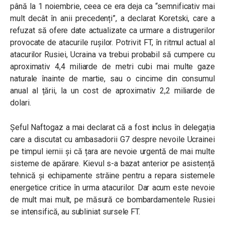
până la 1 noiembrie, ceea ce era deja ca “semnificativ mai
mult decât în ​​anii precedenți”, a declarat Koretski, care a
refuzat să ofere date actualizate ca urmare a distrugerilor
provocate de atacurile rușilor. Potrivit FT, în ritmul actual al
atacurilor Rusiei, Ucraina va trebui probabil să cumpere cu
aproximativ 4,4 miliarde de metri cubi mai multe gaze
naturale înainte de martie, sau o cincime din consumul
anual al țării, la un cost de aproximativ 2,2 miliarde de
dolari.
Șeful Naftogaz a mai declarat că a fost inclus în delegația
care a discutat cu ambasadorii G7 despre nevoile Ucrainei
pe timpul iernii și că țara are nevoie urgentă de mai multe
sisteme de apărare. Kievul s-a bazat anterior pe asistență
tehnică și echipamente străine pentru a repara sistemele
energetice critice în urma atacurilor. Dar acum este nevoie
de mult mai mult, pe măsură ce bombardamentele Rusiei
se intensifică, au subliniat sursele FT.