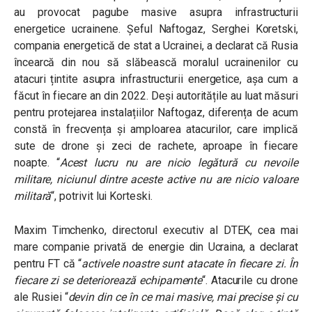
au provocat pagube masive asupra infrastructurii
energetice ucrainene. Șeful Naftogaz, Serghei Koretski,
compania energetică de stat a Ucrainei, a declarat că Rusia
încearcă din nou să slăbească moralul ucrainenilor cu
atacuri țintite asupra infrastructurii energetice, așa cum a
făcut în fiecare an din 2022. Deși autoritățile au luat măsuri
pentru protejarea instalațiilor Naftogaz, diferența de acum
constă în frecvența și amploarea atacurilor, care implică
sute de drone și zeci de rachete, aproape în fiecare
noapte. “
Acest lucru nu are nicio legătură cu nevoile
militare, niciunul dintre aceste active nu are nicio valoare
militară
“, potrivit lui Korteski.
Maxim Timchenko, directorul executiv al DTEK, cea mai
mare companie privată de energie din Ucraina, a declarat
pentru FT că “
activele noastre sunt atacate în fiecare zi. În
fiecare zi se deteriorează echipamente
“. Atacurile cu drone
ale Rusiei “
devin din ce în ce mai masive, mai precise și cu