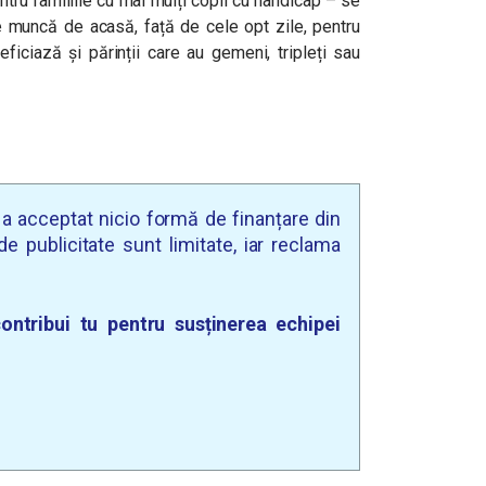
tru familiile cu mai mulți copii cu handicap – se
e muncă de acasă, față de cele opt zile, pentru
ficiază și părinții care au gemeni, tripleți sau
u a acceptat nicio formă de finanțare din
e publicitate sunt limitate, iar reclama
ontribui tu pentru susținerea echipei