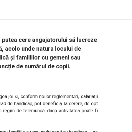
r putea cere angajatorului să lucreze
ă, acolo unde natura locului de
că și familiilor cu gemeni sau
funcție de numărul de copii.
a joi și, conform noilor reglementări, salariații
 grad de handicap, pot beneficia, la cerere, de opt
n regim de telemuncă, dacă activitatea poate fi