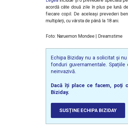
Legea
include și o prevedere specială pen
acordă câte două zile în plus pe lună d
fiecare copil. De aceleași prevederi bene
multipleți, cu vârsta de până la 18 ani.
Foto: Naruemon Mondee | Dreamstime
Echipa Biziday nu a solicitat și n
fonduri guvernamentale. Spațiile d
neinvazivă.
Dacă îți place ce facem, poți c
Biziday.
SUSȚINE ECHIPA BIZIDAY