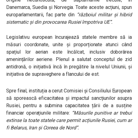
Danemarca, Suedia și Norvegia. Toate aceste acțiuni, spun
europarlamentarii, fac parte din
“războiul militar și hibrid
sistematic și din provocarea Rusiei împotriva UE”.
Legislativu european încurajează statele membre să ia
măsuri coordonate, unite și proporționate atunci când
spațiul lor aerian este încălcat, inclusiv doborârea
amenințărilor aeriene. Plenul a salutat conceptul de zid
antidronă, o inițiativă încă în pregătire la nivelul Uniunii, și
inițiativa de supraveghere a flancului de est.
Spre final, instituția a cerut Comisiei și Consiliului European
să sporească eficacitatea și impactul sancțiunilor asupra
Rusiei, pentru a submina capacitatea țării de a susține
financiar operațiunile militare:
“Măsurile punitive ar trebui
extinse la toate statele care permit acțiunile Rusiei, cum ar
fi Belarus, Iran și Coreea de Nord”.