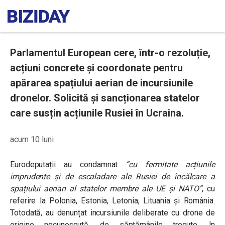
Parlamentul European cere, într-o rezoluție,
acțiuni concrete și coordonate pentru
apărarea spațiului aerian de incursiunile
dronelor. Solicită și sancționarea statelor
care susțin acțiunile Rusiei în Ucraina.
acum 10 luni
Eurodeputații au condamnat
“cu fermitate acțiunile
imprudente și de escaladare ale Rusiei de încălcare a
spațiului aerian al statelor membre ale UE și NATO”
, cu
referire la Polonia, Estonia, Letonia, Lituania și România.
Totodată, au denunțat incursiunile deliberate cu drone de
origine necunoscută, de săptămânile trecute, în