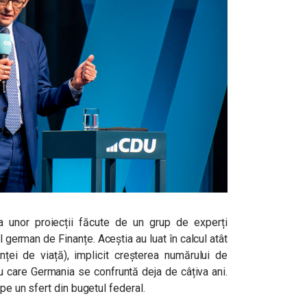
a unor proiecții făcute de un grup de experți
 german de Finanțe. Aceștia au luat în calcul atât
nței de viață), implicit creșterea numărului de
u care Germania se confruntă deja de câțiva ani.
ape un sfert din bugetul federal.