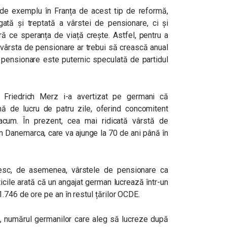
e de exemplu în Franța de acest tip de reformă,
tă și treptată a vârstei de pensionare, ci și
ră ce speranța de viață crește. Astfel, pentru a
, vârsta de pensionare ar trebui să crească anual
de pensionare este puternic speculată de partidul
, Friedrich Merz i-a avertizat pe germani că
 de lucru de patru zile, oferind concomitent
acum. În prezent, cea mai ridicată vârstă de
n Danemarca, care va ajunge la 70 de ani până în
izuiesc, de asemenea, vârstele de pensionare ca
ticile arată că un angajat german lucrează într-un
.746 de ore pe an în restul țărilor OCDE.
ni, numărul germanilor care aleg să lucreze după