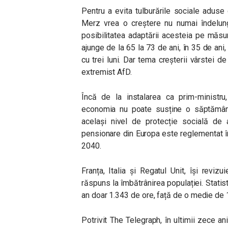
Pentru a evita tulburările sociale adus
Merz vrea o creștere nu numai îndelunga
posibilitatea adaptării acesteia pe măsu
ajunge de la 65 la 73 de ani, în 35 de ani
cu trei luni. Dar tema creșterii vârstei 
extremist AfD.
Încă de la instalarea ca prim-ministru
economia nu poate susține o săptămână
același nivel de protecție socială de 
pensionare din Europa este reglementat î
2040.
Franța, Italia și Regatul Unit, își rev
răspuns la îmbătrânirea populației. Statis
an doar 1.343 de ore, față de o medie de 1
Potrivit The Telegraph, în ultimii zece a