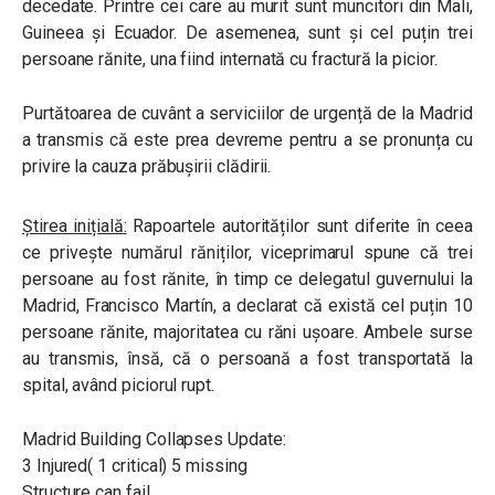
decedate.
Printre cei care au murit sunt muncitori din Mali,
Guineea și Ecuador. De asemenea, sunt și cel puțin trei
persoane rănite, una fiind internată cu fractură la picior.
Purtătoarea de cuvânt a serviciilor de urgență de la Madrid
a transmis că este prea devreme pentru a se pronunța cu
privire la cauza prăbușirii clădirii.
Știrea inițială:
Rapoartele autorităților sunt diferite în ceea
ce privește numărul răniților, viceprimarul spune că trei
persoane au fost rănite, în timp ce delegatul guvernului la
Madrid, Francisco Martín, a declarat că există cel puțin 10
persoane rănite, majoritatea cu răni ușoare. Ambele surse
au transmis, însă, că o persoană a fost transportată la
spital, având piciorul rupt.
Madrid Building Collapses Update:
3 Injured( 1 critical) 5 missing
Structure can fail.