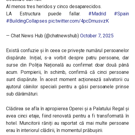
Al menos tres heridos y cinco desaparecidos.
LA Estructura puede fallar.
#Madrid
#Spain
#BuildingCollapses
pic.twitter.com/4pcDmusvzK
— Chat News Hub (@chatnewshub)
October 7, 2025
Există confuzie și în ceea ce privește numărul persoanelor
dispărute. Inițial, s-a vorbit despre patru persoane, dar
surse din Poliția Națională au confirmat doar două până
acum. Pompierii, în schimb, confirmă că cinci persoane
sunt dispărute. În acest moment acționează salvatorii cu
ajutorul câinilor speciali pentru a găsi persoanele prinse
sub dărâmături.
Clădirea se afla în apropierea Operei și a Palatului Regal și
avea cinci etaje, fiind renovată pentru a fi transformată în
hotel. Muncitorii răniți au raportat că mai multe persoane
erau în interiorul clădirii, în momentul prăbușirii.