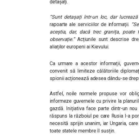
detașați.
“Sunt detașați într-un loc, dar lucrează 
rapoarte ale serviciilor de informații.
“Se
aceștia, dar, dacă trec granița, poate 
observație.”
Acțiunile sunt descrise dr
aliaților europeni ai Kievului.
Ca urmare a acestor informații, guver
convenit să limiteze călătoriile diplomațil
spionii acționează adesea dându-se drept
Astfel, noile normele propuse vor oblig
informeze guvernele cu privire la planurile
gazdă. Inițiativa face parte dintr-un no
răspuns la războiul pe care Rusia l-a porn
necesită sprijin unanim, iar Ungaria, care
toate statele membre îl susțin.