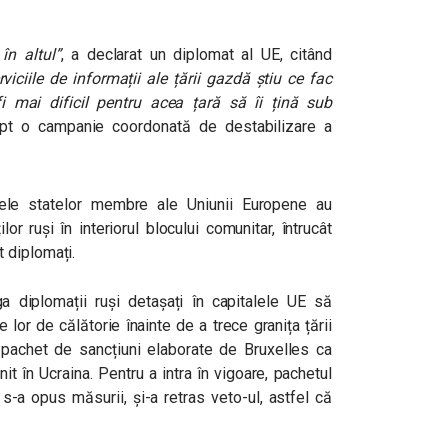
în altul”
, a declarat un diplomat al UE, citând
rviciile de informații ale țării gazdă știu ce fac
fi mai dificil pentru acea țară să îi țină sub
ept o campanie coordonată de destabilizare a
nele statelor membre ale Uniunii Europene au
or ruși în interiorul blocului comunitar, întrucât
 diplomați.
a diplomații ruși detașați în capitalele UE să
 lor de călătorie înainte de a trece granița țării
u pachet de sancțiuni elaborate de Bruxelles ca
it în Ucraina. Pentru a intra în vigoare, pachetul
 s-a opus măsurii, și-a retras veto-ul, astfel că