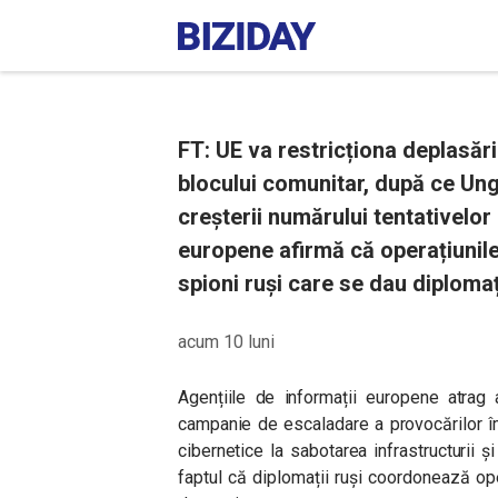
FT: UE va restricționa deplasăril
blocului comunitar, după ce Unga
creșterii numărului tentativelor
europene afirmă că operațiunil
spioni ruși care se dau diplomaț
acum 10 luni
Agențiile de informații europene atrag
campanie de escaladare a provocărilor îm
cibernetice la sabotarea infrastructurii ș
faptul că diplomații ruși coordonează ope