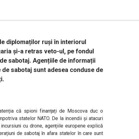
e diplomaților ruși în interiorul
ria și-a retras veto-ul, pe fondul
 de sabotaj. Agențiile de informații
e de sabotaj sunt adesea conduse de
i.
 atenția că spioni finanțați de Moscova duc o
potriva statelor NATO. De la incendii și atacuri
i incursiuni cu drone, agențiile europene explică
rațiuni de sabotaj în afara statelor în care sunt