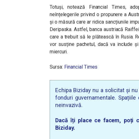
Totuși, notează Financial Times, ado
neînțelegerile privind o propunere a Austr
și o măsură care ar ridica sancțiunile imp
Deripaska. Astfel, banca austriacă Raiff
care a trebuit să le plătească în Rusia. R
vor susține pachetul, dacă va include și
miercuri.
Sursa:
Financial Times
Echipa Biziday nu a solicitat și n
fonduri guvernamentale. Spațiile d
neinvazivă.
Dacă îți place ce facem, poți c
Biziday.