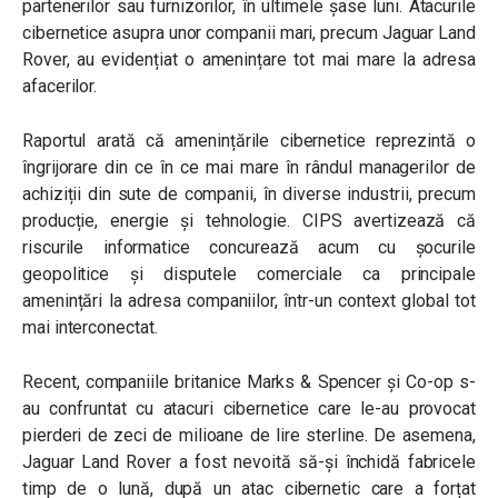
partenerilor sau furnizorilor, în ultimele șase luni. Atacurile
cibernetice asupra unor companii mari, precum Jaguar Land
Rover, au evidențiat o amenințare tot mai mare la adresa
afacerilor.
Raportul arată că amenințările cibernetice reprezintă o
îngrijorare din ce în ce mai mare în rândul managerilor de
achiziții din sute de companii, în diverse industrii, precum
producție, energie și tehnologie. CIPS avertizează că
riscurile informatice concurează acum cu șocurile
geopolitice și disputele comerciale ca principale
amenințări la adresa companiilor, într-un context global tot
mai interconectat.
Recent, companiile britanice Marks & Spencer și Co-op s-
au confruntat cu atacuri cibernetice care le-au provocat
pierderi de zeci de milioane de lire sterline. De asemena,
Jaguar Land Rover a fost nevoită să-și închidă fabricele
timp de o lună, după un atac cibernetic care a forțat