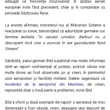
adăugat că frecvența incursiunilor în spațiul aerian
european este fără precedent, chiar și în comparație cu
perioada Războiului Rece.
La aceste afirmații, ministerul rus al Afacerilor Externe a
reacționat cu ironie, transmițând că autoritățile germane vor
termina ancheta “
în secolul următor. Berlinul nu a
descoperit încă cine a aruncat în aer gazoductele Nord
Stream
”.
Sâmbătă, ziarul german Bild a publicat mai multe informații
dintr-un raport confidențial al poliției, potrivit căruia mai
multe drone au fost observate, joi și vineri, în perimetrul
unor aeroporturi și facilități militare. Datele sugerează că
incidentul de la aeroportul din Munchen
, de vineri,
reprezintă doar o mică parte a problemei, scrie Bild.
Bild a oferit și două exemple din raport: o aeronavă de mici
dimensiuni a fost văzută, vineri, deasupra unui depozit de