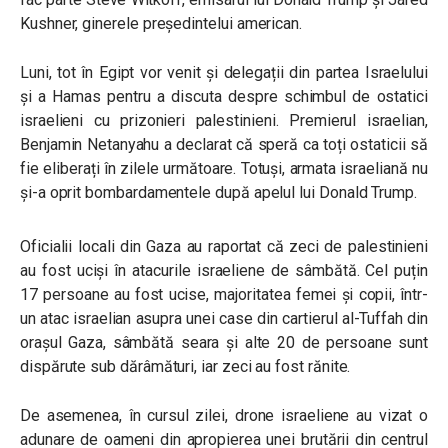
Kushner, ginerele președintelui american.
Luni, tot în Egipt vor venit și delegații din partea Israelului
și a Hamas pentru a discuta despre schimbul de ostatici
israelieni cu prizonieri palestinieni. Premierul israelian,
Benjamin Netanyahu a declarat că speră ca toți ostaticii să
fie eliberați în zilele următoare. Totuși, armata israeliană nu
și-a oprit bombardamentele după apelul lui Donald Trump.
Oficialii locali din Gaza au raportat că zeci de palestinieni
au fost uciși în atacurile israeliene de sâmbătă. Cel puțin
17 persoane au fost ucise, majoritatea femei și copii, într-
un atac israelian asupra unei case din cartierul al-Tuffah din
orașul Gaza, sâmbătă seara și alte 20 de persoane sunt
dispărute sub dărâmături, iar zeci au fost rănite.
De asemenea, în cursul zilei, drone israeliene au vizat o
adunare de oameni din apropierea unei brutării din centrul