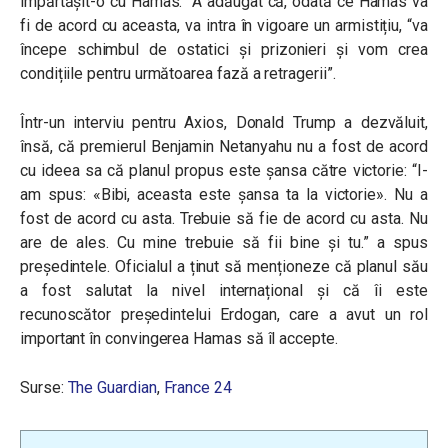
împărtășit-o cu Hamas.” A adăugat că, odată ce Hamas va
fi de acord cu aceasta, va intra în vigoare un armistițiu, “va
începe schimbul de ostatici și prizonieri și vom crea
condițiile pentru următoarea fază a retragerii”.
Într-un interviu pentru Axios, Donald Trump a dezvăluit,
însă, că premierul Benjamin Netanyahu nu a fost de acord
cu ideea sa că planul propus este șansa către victorie: “I-
am spus: «Bibi, aceasta este șansa ta la victorie». Nu a
fost de acord cu asta. Trebuie să fie de acord cu asta. Nu
are de ales. Cu mine trebuie să fii bine și tu.” a spus
președintele. Oficialul a ținut să menționeze că planul său
a fost salutat la nivel internațional și că îi este
recunoscător președintelui Erdogan, care a avut un rol
important în convingerea Hamas să îl accepte.
Surse:
The Guardian
,
France 24