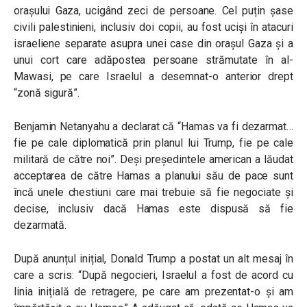
orașului Gaza, ucigând zeci de persoane. Cel puțin șase
civili palestinieni, inclusiv doi copii, au fost uciși în atacuri
israeliene separate asupra unei case din orașul Gaza și a
unui cort care adăpostea persoane strămutate în al-
Mawasi, pe care Israelul a desemnat-o anterior drept
“zonă sigură”.
Benjamin Netanyahu a declarat că “Hamas va fi dezarmat…
fie pe cale diplomatică prin planul lui Trump, fie pe cale
militară de către noi”. Deși președintele american a lăudat
acceptarea de către Hamas a planului său de pace sunt
încă unele chestiuni care mai trebuie să fie negociate și
decise, inclusiv dacă Hamas este dispusă să fie
dezarmată.
După anunțul inițial, Donald Trump a postat un alt mesaj în
care a scris: “După negocieri, Israelul a fost de acord cu
linia inițială de retragere, pe care am prezentat-o ​​și am