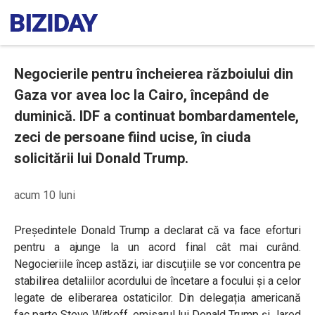
Negocierile pentru încheierea războiului din
Gaza vor avea loc la Cairo, începând de
duminică. IDF a continuat bombardamentele,
zeci de persoane fiind ucise, în ciuda
solicitării lui Donald Trump.
acum 10 luni
Președintele Donald Trump a declarat că va face eforturi
pentru a ajunge la un acord final cât mai curând.
Negocieriile încep astăzi, iar discuțiile se vor concentra pe
stabilirea detaliilor acordului de încetare a focului și a celor
legate de eliberarea ostaticilor. Din delegația americană
fac parte Steve Witkoff, emisarul lui Donald Trump și Jared