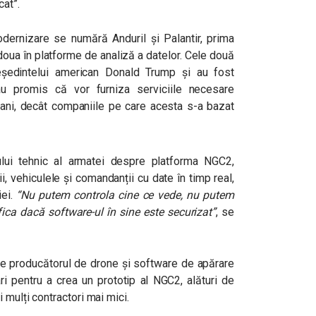
cat”.
ernizare se numără Anduril și Palantir, prima
 doua în platforme de analiză a datelor. Cele două
eședintelui american Donald Trump și au fost
au promis că vor furniza serviciile necesare
bani, decât companiile pe care acesta s-a bazat
fului tehnic al armatei despre platforma NGC2,
i, vehiculele și comandanții cu date în timp real,
iei.
“Nu putem controla cine ce vede, nu putem
fica dacă software-ul în sine este securizat”
, se
 ce producătorul de drone și software de apărare
ri pentru a crea un prototip al NGC2, alături de
 mulți contractori mai mici.