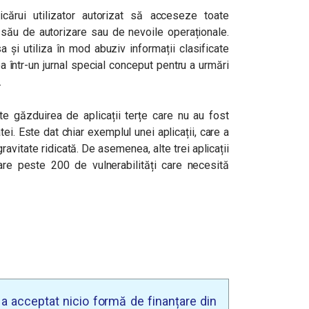
cărui utilizator autorizat să acceseze toate
ul său de autorizare sau de nevoile operaționale.
a și utiliza în mod abuziv informații clasificate
ea într-un jurnal special conceput pentru a urmări
.
e găzduirea de aplicații terțe care nu au fost
ei. Este dat chiar exemplul unei aplicații, care a
ravitate ridicată. De asemenea, alte trei aplicații
are peste 200 de vulnerabilități care necesită
u a acceptat nicio formă de finanțare din