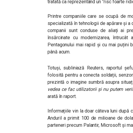
tratată ca reprezentând un “risc foarte ridi
Printre companiile care se ocupă de mod
specializată în tehnologii de apărare și a
companii sunt conduse de aliați ai pr
însărcinate cu modernizarea, întrucât 
Pentagonului mai rapid și cu mai puțini 
până acum.
Totuși, subliniază Reuters, raportul șe
folosită pentru a conecta soldații, senzori
prezintă o imagine sumbră asupra situaț
vedea ce fac utilizatorii și nu putem veri
arată în raport.
Informațiile vin la doar câteva luni după
Anduril a primit 100 de milioane de dola
parteneri precum Palantir, Microsoft și mai