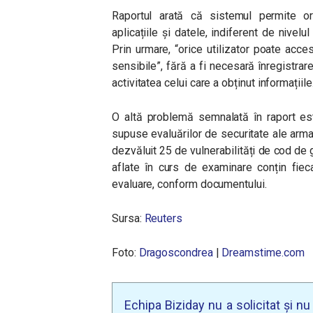
Raportul arată că sistemul permite ori
aplicațiile și datele, indiferent de nivel
Prin urmare, “orice utilizator poate acces
sensibile”, fără a fi necesară înregistrar
activitatea celui care a obținut informațiile
O altă problemă semnalată în raport est
supuse evaluărilor de securitate ale armat
dezvăluit 25 de vulnerabilități de cod de g
aflate în curs de examinare conțin fiec
evaluare, conform documentului.
Sursa:
Reuters
Foto:
Dragoscondrea
|
Dreamstime.com
Echipa Biziday nu a solicitat și n