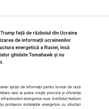
 Trump față de războiul din Ucraina
zarea de informații ucrainenilor
ructura energetică a Rusiei, însă
hetelor ghidate Tomahawk și nu
i.
nei sprijin de informații pentru lovituri de rază
mbare care ar putea crește precizia și eficiența
a infrastructurii energetice ruse. Institutul Hudson
și protejeze instalațiile energetice cu structuri