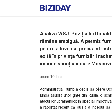
Analiză WSJ. Poziția lui Donald
rămâne ambiguă. A permis furni
pentru a lovi mai precis infrast
ezită în privința furnizării rac
impune sancțiuni dure Moscove
acum 10 luni
Administrația Trump a decis să ofere Ucrai
lungă asupra unor ținte din Rusia, o schi
atacurilor ucrainenilor, în special împotriv
a raportat recent că Rusia a început să î