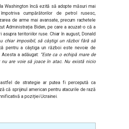
de la Washington încă ezită să adopte măsuri mai
împotriva cumpărătorilor de petrol rusesc,
nizarea de arme mai avansate, precum rachetele
cut Administrația Biden, pe care a acuzat-o că a
 asupra teritoriilor ruse. Chiar în august, Donald
u chiar imposibil, să câștigi un război fără să
că pentru a câștiga un război este nevoie de
”. Acesta a adăugat:
“Este ca o echipă mare de
r nu are voie să joace în atac. Nu există nicio
stfel de strategie ar putea fi percepută ca
ă că sprijinul american pentru atacurile de rază
ificativă a poziției Ucrainei.