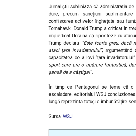
Jurnaliștii subliniază că administrația 
dure, precum sancțiuni suplimentare 
confiscarea activelor înghețate sau fur
Tomahawk. Donald Trump a criticat în tre
împiedicat Ucraina să riposteze cu atacuri
Trump declara:
“Este foarte greu, dacă n
ataci țara invadatorului”
, argumentând 
capacitatea de a lovi “țara invadatorului
sport care are o apărare fantastică, da
șansă de a câștiga!”.
În timp ce Pentagonul se teme că o a
escaladare, editorialul WSJ concluzioneaz
lungă reprezintă totuși o îmbunătățire semn
Sursa:
WSJ