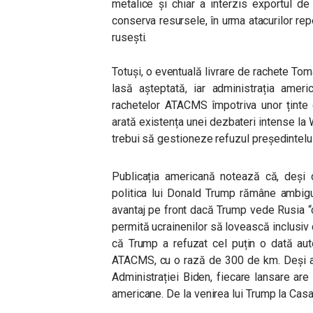
metalice și chiar a interzis exportul de
conserva resursele, în urma atacurilor repe
rusești.
Totuși, o eventuală livrare de rachete T
lasă așteptată, iar administrația ameri
rachetelor ATACMS împotriva unor ținte
arată existența unei dezbateri intense la 
trebui să gestioneze refuzul președintelui
Publicația americană notează că, deși 
politica lui Donald Trump rămâne ambig
avantaj pe front dacă Trump vede Rusia “c
permită ucrainenilor să lovească inclusiv 
că Trump a refuzat cel puțin o dată auto
ATACMS, cu o rază de 300 de km. Deși ace
Administrației Biden, fiecare lansare are
americane. De la venirea lui Trump la Casa