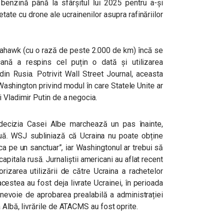
 benzină până la sfârșitul lui 2025 pentru a-și
tate cu drone ale ucrainenilor asupra rafinăriilor
omahawk (cu o rază de peste 2.000 de km) încă se
cană a respins cel puțin o dată și utilizarea
 din Rusia.
Potrivit Wall Street Journal, aceasta
Washington privind modul în care Statele Unite ar
 Vladimir Putin de a negocia.
decizia Casei Albe marchează un pas înainte,
uă. WSJ subliniază că Ucraina nu poate obține
a pe un sanctuar”, iar Washingtonul ar trebui să
capitala rusă.
Jurnaliștii americani au aflat recent
rizarea utilizării de către Ucraina a rachetelor
stea au fost deja livrate Ucrainei, în perioada
 nevoie de aprobarea prealabilă a administrației
 Albă, livrările de ATACMS au fost oprite.