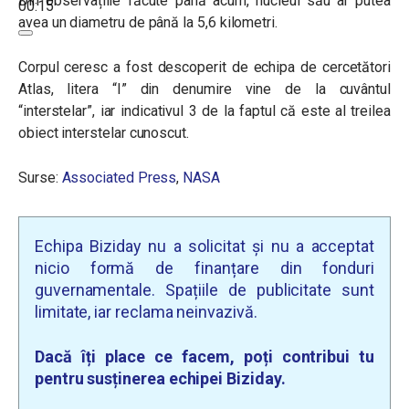
Din observațiile făcute până acum, nucleul său ar putea
00:15
avea un diametru de până la 5,6 kilometri.
Corpul ceresc a fost descoperit de echipa de cercetători
Atlas, litera “I” din denumire vine de la cuvântul
“interstelar”, iar indicativul 3 de la faptul că este al treilea
obiect interstelar cunoscut.
Surse:
Associated Press
,
NASA
Echipa Biziday nu a solicitat și nu a acceptat
nicio formă de finanțare din fonduri
guvernamentale. Spațiile de publicitate sunt
limitate, iar reclama neinvazivă.
Dacă îți place ce facem, poți contribui tu
pentru susținerea echipei Biziday.