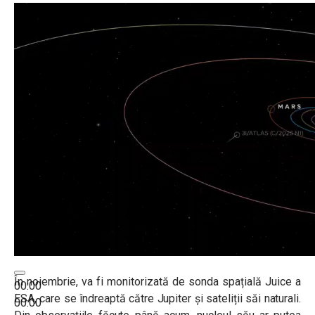
În noiembrie, va fi monitorizată de sonda spațială Juice a
00:00
ESA, care se îndreaptă către Jupiter și sateliții săi naturali.
00:00