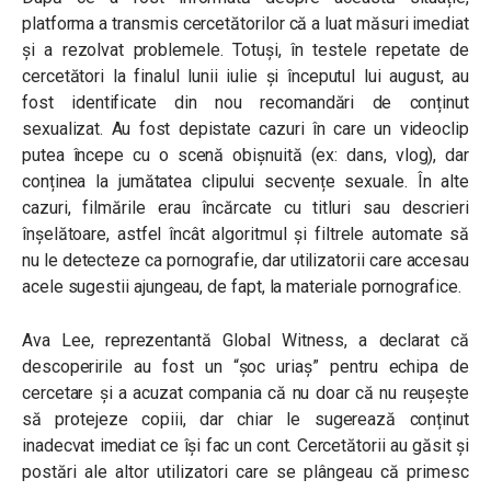
platforma a transmis cercetătorilor că a luat măsuri imediat
și a rezolvat problemele. Totuși, în testele repetate de
cercetători la finalul lunii iulie și începutul lui august, au
fost identificate din nou recomandări de conținut
sexualizat. Au fost depistate cazuri în care un videoclip
putea începe cu o scenă obișnuită (ex: dans, vlog), dar
conținea la jumătatea clipului secvențe sexuale. În alte
cazuri, filmările erau încărcate cu titluri sau descrieri
înșelătoare, astfel încât algoritmul și filtrele automate să
nu le detecteze ca pornografie, dar utilizatorii care accesau
acele sugestii ajungeau, de fapt, la materiale pornografice.
Ava Lee, reprezentantă Global Witness, a declarat că
descoperirile au fost un “șoc uriaș” pentru echipa de
cercetare și a acuzat compania că nu doar că nu reușește
să protejeze copiii, dar chiar le sugerează conținut
inadecvat imediat ce își fac un cont. Cercetătorii au găsit și
postări ale altor utilizatori care se plângeau că primesc