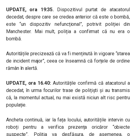
UPDATE, ora 19:35.
Dispozitivul purtat de atacatorul
decedat, despre care se credea anterior că este o bombă,
este “un dispozitiv nefuncțional”, potrivit poliției din
Manchester. Mai mult, poliția a confirmat că nu era o
bombă.
Autoritățile precizează că va fi menținută în vigoare “starea
de incident major”, ceea ce înseamnă că forțele de ordine
rămân în alertă.
UPDATE, ora 16.40:
Autoritățile confirmă că atacatorul a
decedat, în urma focurilor trase de polițiști și au transmis
că, la momentul actual, nu mai există niciun alt risc pentru
populație.
Ancheta continuă, iar la fața locului, autoritățile intervin cu
roboți pentru a verifica prezența oricăror “obiecte
suspecte”. Poliția va desfășura, de asemenea, o