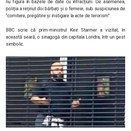
nu
figura în bazele de date cu infracțiuni.
De asemenea,
poliția a reținut doi bărbați și o femeie, sub suspiciunea de
“comitere, pregătire și instigare la acte de terorism”.
BBC scrie
că prim-ministrul Keir Starmer a vizitat, în
această seară, o sinagogă din capitala Londra, într-un gest
simbolic.