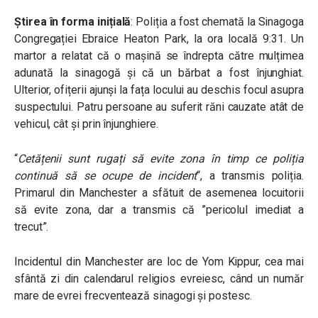
Știrea în forma inițială
: Poliția a fost chemată la Sinagoga
Congregației Ebraice Heaton Park, la ora locală 9:31. Un
martor a relatat că o mașină se îndrepta către mulțimea
adunată la sinagogă și că un bărbat a fost înjunghiat.
Ulterior, ofițerii ajunși la fața locului au deschis focul asupra
suspectului. Patru persoane au suferit răni cauzate atât de
vehicul, cât și prin înjunghiere.
“
Cetățenii sunt rugați să evite zona în timp ce poliția
continuă să se ocupe de incident
“, a transmis poliția.
Primarul din Manchester a sfătuit de asemenea locuitorii
să evite zona, dar a transmis că ”pericolul imediat a
trecut”.
Incidentul din Manchester are loc de Yom Kippur, cea mai
sfântă zi din calendarul religios evreiesc, când un număr
mare de evrei frecventează sinagogi și postesc.