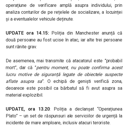
operațiune de verificare amplă asupra individului, prin
analiza conturilor de pe rețelele de socializare, a locuinței
și a eventualelor vehicule deținute.
UPDATE ora 14.15:
Poliția din Manchester anunță că
două persoane au fost ucise în atac, iar alte trei persoane
sunt rănite grav.
De asemenea, mai transmite că atacatorul este ”probabil
mort”, dar că ”
pentru moment, nu poate confirma acest
lucru motive de siguranță legate de obiectele suspecte
aflate asupra sa
”. O echipă de geniști verifică zona,
deoarece este posibil ca bărbatul să fi avut asupra sa
material explozibil.
UPDATE, ora 13.20
: Poliția a declanșat “Operațiunea
Plato” – un set de răspunsuri ale serviciilor de urgență la
incidente de mare amploare, inclusiv atacuri teroriste.