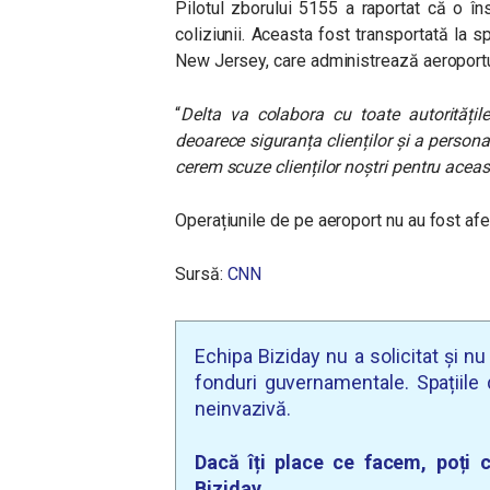
Pilotul zborului 5155 a raportat că o în
coliziunii. Aceasta fost transportată la sp
New Jersey, care administrează aeroportul.
“
Delta va colabora cu toate autoritățil
deoarece siguranța clienților și a person
cerem scuze clienților noștri pentru acea
Operațiunile de pe aeroport nu au fost afe
Sursă:
CNN
Echipa Biziday nu a solicitat și n
fonduri guvernamentale. Spațiile d
neinvazivă.
Dacă îți place ce facem, poți c
Biziday.