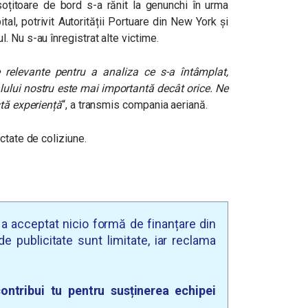
soțitoare de bord s-a rănit la genunchi în urma
ital, potrivit Autorității Portuare din New York și
 Nu s-au înregistrat alte victime.
e relevante pentru a analiza ce s-a întâmplat,
alului nostru este mai importantă decât orice. Ne
stă experiență
“, a transmis compania aeriană.
ctate de coliziune.
u a acceptat nicio formă de finanțare din
e publicitate sunt limitate, iar reclama
ontribui tu pentru susținerea echipei