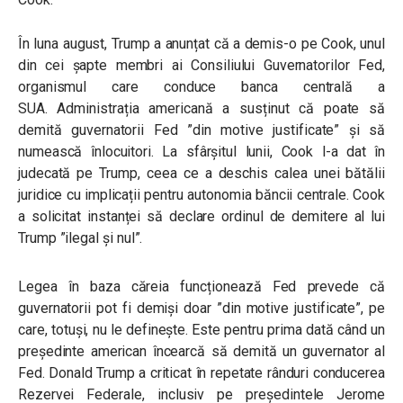
În luna august, Trump a anunțat că a demis-o pe Cook,
unul
din cei șapte membri ai Consiliului Guvernatorilor Fed,
organismul care conduce banca centrală a
SUA.
Administrația americană a susținut că poate să
demită guvernatorii Fed ”din motive justificate” și să
numească înlocuitori.
La sfârșitul lunii, Cook l-a dat în
judecată pe Trump, ceea ce a deschis calea unei bătălii
juridice cu implicații pentru autonomia băncii centrale. Cook
a solicitat instanței să declare ordinul de demitere al lui
Trump ”ilegal și nul”.
Legea în baza căreia funcționează Fed prevede că
guvernatorii pot fi demiși doar ”din motive justificate”, pe
care, totuși, nu le definește. Este pentru prima dată când un
președinte american încearcă să demită un guvernator al
Fed. Donald Trump a criticat în repetate rânduri conducerea
Rezervei Federale, inclusiv pe președintele Jerome