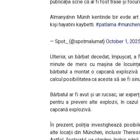
publicația scrie că ar fi fost trase și focu
Almanya’nın Münih kentinde bir evde art 
kişi hayatını kaybetti.
#patlama
#munche
— Spot_ (@spotmalumat)
October 1, 202
Ulterior, un bărbat decedat, împușcat, a f
minute de mers cu mașina de locuința 
bărbatul a montat o capcană explozivă și
calcul posibilitatea ca acesta să se fi sinu
Bărbatul ar fi avut și un rucsac, iar expe
pentru a preveni alte explozii, în cazu
capcană explozivă.
În prezent, poliția investighează posibil
alte locații din München, inclusiv Theres
Astfel, festivalul va rămâne închis până