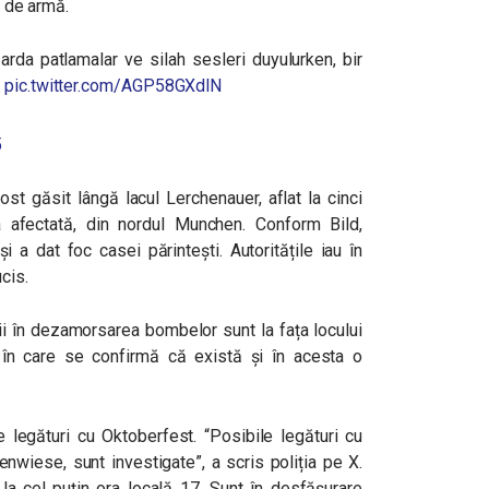
ri de armă.
arda patlamalar ve silah sesleri duyulurken, bir
n
pic.twitter.com/AGP58GXdlN
5
ost găsit lângă lacul Lerchenauer, aflat la cinci
afectată, din nordul Munchen. Conform Bild,
 a dat foc casei părintești. Autoritățile iau în
cis.
rții în dezamorsarea bombelor sunt la fața locului
l în care se confirmă că există și în acesta o
e legături cu Oktoberfest.
“Posibile legături cu
ienwiese, sunt investigate”
, a scris poliția pe X.
 la cel puțin ora locală 17. Sunt în desfășurare