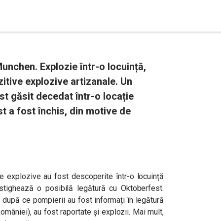
unchen. Explozie într-o locuință,
zitive explozive artizanale. Un
ost găsit decedat într-o locație
t a fost închis, din motive de
ve explozive au fost descoperite într-o locuință
tighează o posibilă legătură cu Oktoberfest.
mp după ce pompierii au fost informați în legătură
României), au fost raportate și explozii. Mai mult,