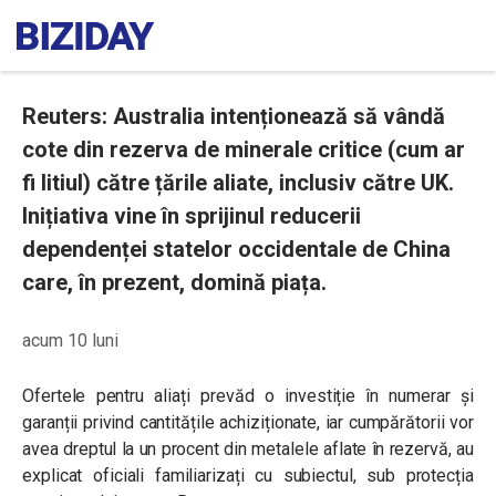
Reuters: Australia intenționează să vândă
cote din rezerva de minerale critice (cum ar
fi litiul) către țările aliate, inclusiv către UK.
Inițiativa vine în sprijinul reducerii
dependenței statelor occidentale de China
care, în prezent, domină piața.
acum 10 luni
Ofertele pentru aliați prevăd o investiție în numerar și
garanții privind cantitățile achiziționate, iar cumpărătorii vor
avea dreptul la un procent din metalele aflate în rezervă, au
explicat oficiali familiarizați cu subiectul, sub protecția