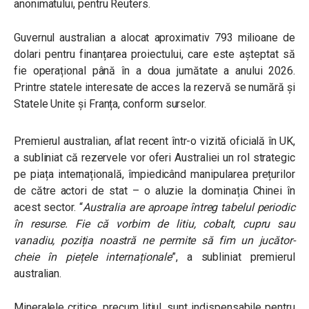
anonimatului, pentru Reuters.
Guvernul australian a alocat aproximativ 793 milioane de
dolari pentru finanțarea proiectului, care este așteptat să
fie operațional până în a doua jumătate a anului 2026.
Printre statele interesate de acces la rezervă se numără și
Statele Unite și Franța, conform surselor.
Premierul australian, aflat recent într-o vizită oficială în UK,
a subliniat că rezervele vor oferi Australiei un rol strategic
pe piața internațională, împiedicând manipularea prețurilor
de către actori de stat – o aluzie la dominația Chinei în
acest sector.
“
Australia are aproape întreg tabelul periodic
în resurse. Fie că vorbim de litiu, cobalt, cupru sau
vanadiu, poziția noastră ne permite să fim un jucător-
cheie în piețele internaționale
”
, a subliniat premierul
australian.
Mineralele critice, precum litiul, sunt indispensabile pentru