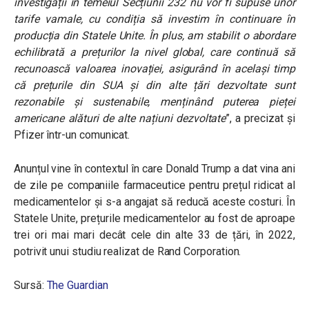
investigații în temeiul Secțiunii 232 nu vor fi supuse unor
tarife vamale, cu condiția să investim în continuare în
producția din Statele Unite. În plus, am stabilit o abordare
echilibrată a prețurilor la nivel global, care continuă să
recunoască valoarea inovației, asigurând în același timp
că prețurile din SUA și din alte țări dezvoltate sunt
rezonabile și sustenabile, menținând puterea pieței
americane alături de alte națiuni dezvoltate
”, a precizat și
Pfizer într-un comunicat.
Anunțul vine în contextul în care Donald Trump a dat vina ani
de zile pe companiile farmaceutice pentru prețul ridicat al
medicamentelor și s-a angajat să reducă aceste costuri. În
Statele Unite, prețurile medicamentelor au fost de aproape
trei ori mai mari decât cele din alte 33 de țări, în 2022,
potrivit unui studiu realizat de Rand Corporation.
Sursă:
The Guardian