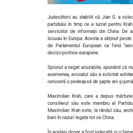
Judecătorii au stabilit că Jian G. a col
partidului în timp ce a lucrat pentru Kra
serviciilor de informații din China. De 
locuiau în Europa. Acesta a obținut peste
de Parlamentul European ca fiind “sens
decizii politice europene.
Spionul a negat acuzațiile, spunând că nu
asemenea, avocatul său a solicitat achitar
ceruseră o pedeapsă de șapte ani și jumă
Maximilian Krah, care a depus mărturie 
consilierul său este membru al Partidul
Maximilian Krah este, la rândul său, anc
bani în cazuri legate tot ce China.
În același dosar a fost judecată și o femei