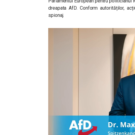
Parlamentul European pentru politicianul 
dreapata AfD. Conform autorităților, ac
spionaj.