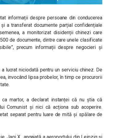
ectat informații despre persoane din conducerea
h și a transferat documente parțial confidențiale
asemenea, a monitorizat disidenții chinezi care
 500 de documente, dintre care unele clasificate
ibile”, precum informații despre negocieri și
 a lucrat niciodată pentru un serviciu chinez. De
ea, invocând lipsa probelor, în timp ce procurorii
tate.
ca martor, a declarat instanței că nu știa că
ui Comunist și nici că acționa sub acoperire.
hetat separat pentru luare de mită și spălare de
e, Jaqi X., angajată a aeroportului din Leipzig și