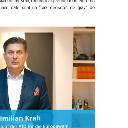
Maximilian Krah, membru al partidului de extremă
țiunile sale sunt un “caz deosebit de grav” de