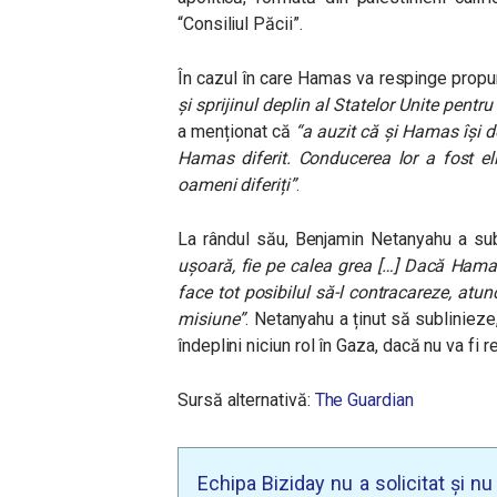
“Consiliul Păcii”.
În cazul în care Hamas va respinge propu
și sprijinul deplin al Statelor Unite pentr
a menționat că
“a auzit că și Hamas își d
Hamas diferit. Conducerea lor a fost el
oameni diferiți”
.
La rândul său, Benjamin Netanyahu a sub
ușoară, fie pe calea grea […] Dacă Hama
face tot posibilul să-l contracareze, atun
misiune”
.
Netanyahu a ținut să sublinieze
îndeplini niciun rol în Gaza, dacă nu va fi 
Sursă alternativă:
The Guardian
Echipa Biziday nu a solicitat și n