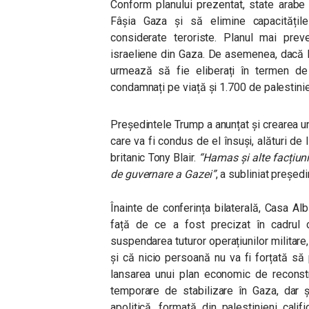
Conform planului prezentat, state arab
Fâșia Gaza și să elimine capacitățile
considerate teroriste. Planul mai preve
israeliene din Gaza. De asemenea, dacă 
urmează să fie eliberați în termen de
condamnați pe viață și 1.700 de palestini
Președintele Trump a anunțat și crearea un
care va fi condus de el însuși, alături de l
britanic Tony Blair.
“
Hamas și alte facțiuni
de guvernare a Gazei”
, a subliniat președ
Înainte de conferința bilaterală, Casa Al
față de ce a fost precizat în cadrul co
suspendarea tuturor operațiunilor militare
și că nicio persoană nu va fi forțată să p
lansarea unui plan economic de reconstr
temporare de stabilizare în Gaza, dar ș
apolitică, formată din palestinieni calif