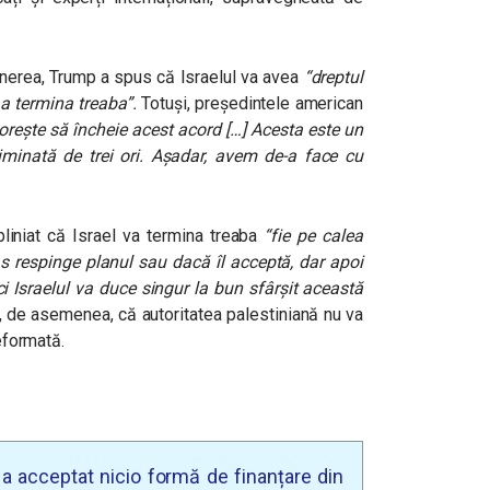
nerea, Trump a spus că Israelul va avea
“
dreptul
u a termina treaba”
.
Totuși, președintele american
orește să încheie acest acord […] Acesta este un
iminată de trei ori. Așadar, avem de-a face cu
liniat că Israel va termina treaba
“
fie pe calea
s respinge planul sau dacă îl acceptă, dar apoi
ci Israelul va duce singur la bun sfârșit această
, de asemenea, că autoritatea palestiniană nu va
reformată.
u a acceptat nicio formă de finanțare din