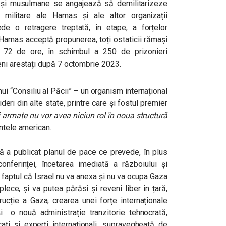
e și musulmane se angajează să demilitarizeze
 militare ale Hamas și ale altor organizații
de o retragere treptată, în etape, a forțelor
Hamas acceptă propunerea, toți ostaticii rămași
 72 de ore, în schimbul a 250 de prizonieri
eni arestați după 7 octombrie 2023.
ui “Consiliu al Păcii” – un organism internațional
ideri din alte state, printre care și fostul premier
 armate nu vor avea niciun rol în noua structură
intele american.
bă a publicat planul de pace ce prevede, în plus
nferinței, încetarea imediată a războiului și
, faptul că Israel nu va anexa și nu va ocupa Gaza
lece, și va putea părăsi și reveni liber în țară,
ucție a Gaza, crearea unei forțe internaționale
i o nouă administrație tranzitorie tehnocrată,
icați și experți internaționali, supravegheată de