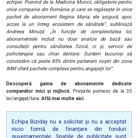
echipei. Pornind de la Medicina Muncii, obligatorie pentru
orice companie din România și care se regăsește în orice
pachet de abonament Regina Maria, ele asigură, apoi,
acces la un întreg ecosistem de sănătate”, subliniază
Andreea Minuță. „În funcție de complexitatea lor,
abonamentele includ nu doar analize de bază sau
consultații pentru sănătatea fizică, ci și, servicii de
psihoterapie sau chiar dentare. Suntem bucuroși să
constatăm că peste 85% dintre partenerii noștri din zona
IMM oferă pachete complexe pentru angajații lor”.
Descoperă
gama de abonamente dedicate
companiilor mici și mijlocii
.
Prețurile pornesc de la 35
lei/angajat/luna.
Află mai multe aici
.
Echipa Biziday nu a solicitat și nu a acceptat
nicio formă de finanțare din fonduri
guvernamentale. Spațiile de publicitate sunt