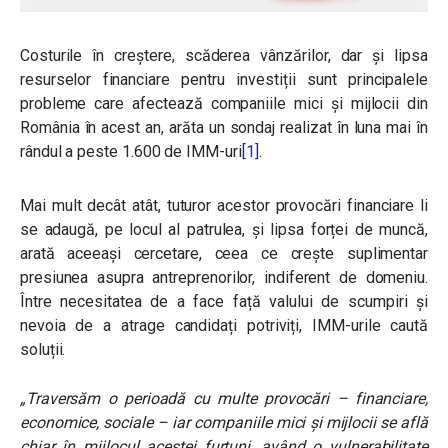
Costurile în creștere, scăderea vânzărilor, dar și lipsa
resurselor financiare pentru investiții sunt principalele
probleme care afectează companiile mici și mijlocii din
România în acest an, arăta un sondaj realizat în luna mai în
rândul a peste 1.600 de IMM-uri
[1]
.
Mai mult decât atât, tuturor acestor provocări financiare li
se adaugă, pe locul al patrulea, și lipsa forței de muncă,
arată aceeași cercetare, ceea ce crește suplimentar
presiunea asupra antreprenorilor, indiferent de domeniu.
Între necesitatea de a face față valului de scumpiri și
nevoia de a atrage candidați potriviți, IMM-urile caută
soluții.
„Traversăm o perioadă cu multe provocări – financiare,
economice, sociale – iar companiile mici și mijlocii se află
chiar în mijlocul acestei furtuni, având o vulnerabilitate