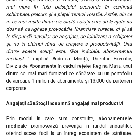
mai mare în fața peisajului economic în continuă
schimbare, precum și a pieței muncii volatile. Astfel, din ce
în ce mai multe dintre ele caută soluții care să le ajute nu
doar să navigheze provocările financiare curente, ci și să
le răspundă nevoilor de angajare, de loializare a echipelor
și, nu în ultimul rând, de creștere a productivității. Una
dintre aceste soluții este, fără îndoială, abonamentul
medical ”
, explică Andreea Minuță, Director Executiv,
Divizia de Abonamente în cadrul rețelei Regina Maria, unul
dintre cei mai mari furnizori de sănătate, cu un portofoliu
de aproape 1 milion de abonamente și 13.000 de parteneri
corporate.
Angajații sănătoși înseamnă angajați mai productivi
Prin modul în care sunt construite,
abonamentele
medicale
promovează prevenția în rândul angajaților,
oferind acces facil la un întreg ecosistem de sănătate.