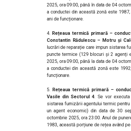
2025, ora 09:00, până în data de 04 octom
a conductei din această zonă este 1987,
ani de funcționare.
4.
Rețeaua termică primară – conductă
Constantin Rădulescu – Motru și Cal
lucrări de reparație care impun sistarea fu
puncte termice (129 blocuri și 2 agenți
2025, ora 09:00, până la data de 04 octom
a conductei din această zonă este 1992,
funcționare.
5.
Rețeaua termică primară – conduc
Vasile din Sectorul 4
. Se vor executa 
sistarea furnizării agentului termic pentr
un agent economic) din data de 30 sep
octombrie 2025, ora 23:00. Anul de puner
1983, această porțiune de rețea având pes