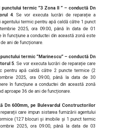
punctului termic ”3 Zona II ” – conductă Dn
orul 4
. Se vor executa lucrări de reparație a
i agentului termic pentru apă caldă către 1 punct
ptembrie 2025, ora 09:00, până în data de 01
e în funcțiune a conductei din această zonă este
de ani de funcționare.
 punctului termic ”Marinescu” – conductă Dn
torul 5
. Se vor executa lucrări de reparație care
mic pentru apă caldă către 2 puncte termice (2
tembrie 2025, ora 09:00, până la data de 30
ere în funcțiune a conductei din această zonă
d aproape 36 de ani de funcționare.
ă Dn 600mm, pe Bulevardul Constructorilor
 reparații care impun sistarea furnizării agentului
ermice (127 blocuri și imobile și 1 punct termic
ctombrie 2025, ora 09:00, până la data de 03