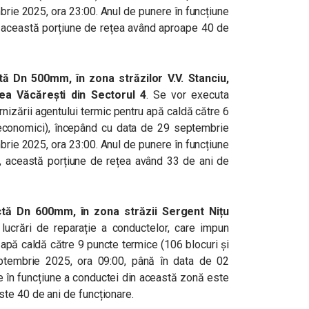
brie 2025, ora 23:00. Anul de punere în funcțiune
 această porțiune de rețea având aproape 40 de
 Dn 500mm, în zona străzilor V.V. Stanciu,
ea Văcărești din Sectorul 4
. Se vor executa
rnizării agentului termic pentru apă caldă către 6
 economici), începând cu data de 29 septembrie
brie 2025, ora 23:00. Anul de punere în funcțiune
 această porțiune de rețea având 33 de ani de
tă Dn 600mm, în zona străzii Sergent Nițu
lucrări de reparație a conductelor, care impun
u apă caldă către 9 puncte termice (106 blocuri și
tembrie 2025, ora 09:00, până în data de 02
e în funcțiune a conductei din această zonă este
te 40 de ani de funcționare.