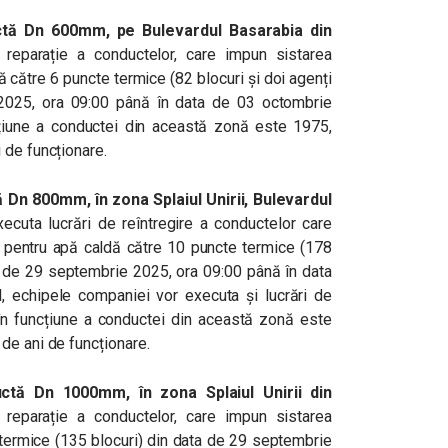
tă Dn 600mm, pe Bulevardul Basarabia din
 reparație a conductelor, care impun sistarea
ă către 6 puncte termice (82 blocuri și doi agenți
2025, ora 09:00 până în data de 03 octombrie
țiune a conductei din această zonă este 1975,
 de funcționare.
Dn 800mm, în zona Splaiul Unirii, Bulevardul
xecuta lucrări de reîntregire a conductelor care
ic pentru apă caldă către 10 puncte termice (178
ta de 29 septembrie 2025, ora 09:00 până în data
l, echipele companiei vor executa și lucrări de
 în funcțiune a conductei din această zonă este
de ani de funcționare.
tă Dn 1000mm, în zona Splaiul Unirii din
 reparație a conductelor, care impun sistarea
e termice (135 blocuri) din data de 29 septembrie