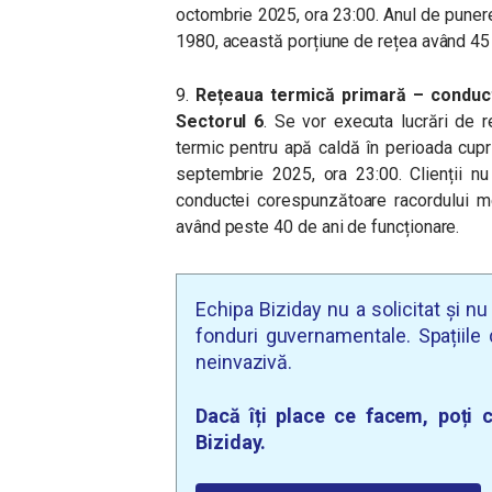
octombrie 2025, ora 23:00. Anul de puner
1980, această porțiune de rețea având 45 
9.
Rețeaua termică primară – conduc
Sectorul 6
. Se vor executa lucrări de re
termic pentru apă caldă în perioada cup
septembrie 2025, ora 23:00. Clienții nu
conductei corespunzătoare racordului m
având peste 40 de ani de funcționare.
Echipa Biziday nu a solicitat și n
fonduri guvernamentale. Spațiile d
neinvazivă.
Dacă îți place ce facem, poți c
Biziday.