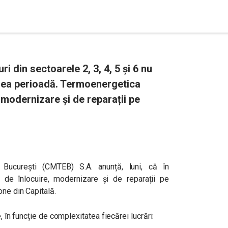
i din sectoarele 2, 3, 4, 5 și 6 nu
rea perioadă. Termoenergetica
 modernizare și de reparații pe
București (CMTEB) S.A. anunță, luni, că în
 de înlocuire, modernizare și de reparații pe
one din Capitală.
e, în funcție de complexitatea fiecărei lucrări: