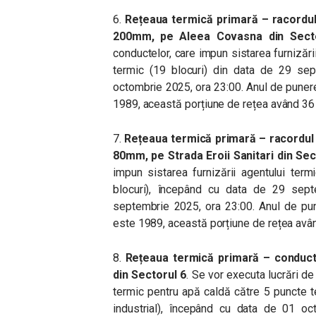
6.
Rețeaua termică primară – racordul 
200mm, pe Aleea Covasna din Sect
conductelor, care impun sistarea furnizări
termic (19 blocuri) din data de 29 se
octombrie 2025, ora 23:00. Anul de puner
1989, această porțiune de rețea având 36 
7.
Rețeaua termică primară – racordul
80mm, pe Strada Eroii Sanitari din Sec
impun sistarea furnizării agentului ter
blocuri), începând cu data de 29 sep
septembrie 2025, ora 23:00. Anul de pun
este 1989, această porțiune de rețea avân
8.
Rețeaua termică primară – conduct
din Sectorul 6
. Se vor executa lucrări de
termic pentru apă caldă către 5 puncte t
industrial), începând cu data de 01 o