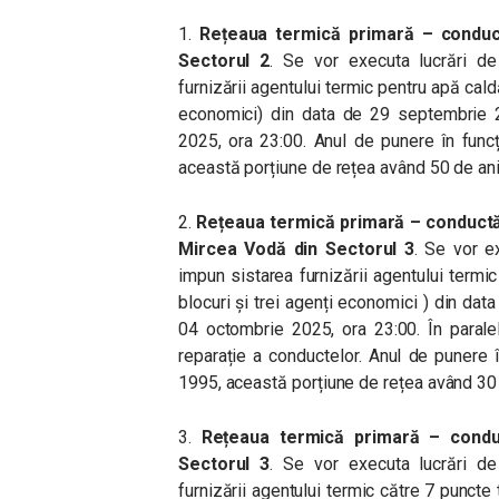
1.
Rețeaua termică primară – conduc
Sectorul 2
. Se vor executa lucrări de
furnizării agentului termic pentru apă cald
economici) din data de 29 septembrie 
2025, ora 23:00. Anul de punere în func
această porțiune de rețea având 50 de ani
2.
Rețeaua termică primară – conductă 
Mircea Vodă din Sectorul 3
. Se vor e
impun sistarea furnizării agentului term
blocuri și trei agenți economici ) din da
04 octombrie 2025, ora 23:00. În parale
reparație a conductelor. Anul de punere
1995, această porțiune de rețea având 30 
3.
Rețeaua termică primară – conduc
Sectorul 3
. Se vor executa lucrări de
furnizării agentului termic către 7 punct