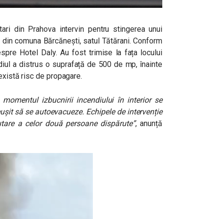
ari din Prahova intervin pentru stingerea unui
c din comuna Bărcănești, satul Tătărani. Conform
spre Hotel Daly. Au fost trimise la fața locului
diul a distrus o suprafață de 500 de mp, înainte
 există risc de propagare.
 momentul izbucnirii incendiului în interior se
reușit să se autoevacueze. Echipele de intervenție
utare a celor două persoane dispărute”
, anunță