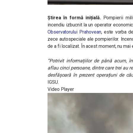
Știrea în formă inițială.
Pompierii milit
incendiu izbucnit la un operator economi
Observatorului Prahovean
, este vorba de
zece autospeciale ale pompierilor. Incen
de a fi localizat. În acest moment, nu mai
“Potrivit informațiilor de până acum, în
aflau cinci persoane, dintre care trei au 
desfășoară în prezent operațiuni de că
IGSU.
Video Player