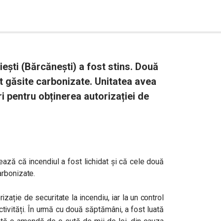
iești (Bărcănești) a fost stins. Două
t găsite carbonizate. Unitatea avea
ri pentru obținerea autorizației de
ează că i
ncendiul a fost lichidat și că cele două
arbonizate.
izație de securitate la incendiu, iar la un control
tivități. În urmă cu două săptămâni, a fost luată