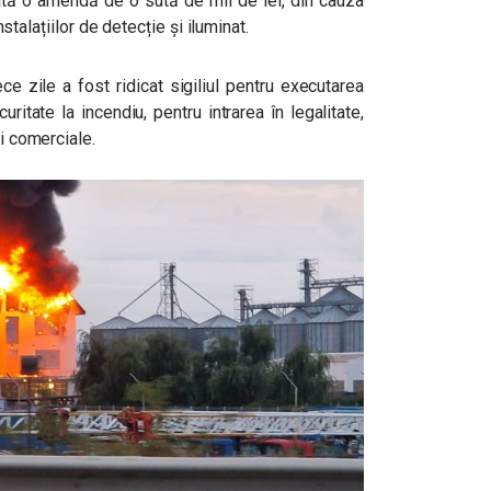
icată o amendă de o sută de mii de lei, din cauza
instalațiilor de detecție și iluminat.
ce zile a fost ridicat sigiliul pentru executarea
ritate la incendiu, pentru intrarea în legalitate,
ți comerciale.