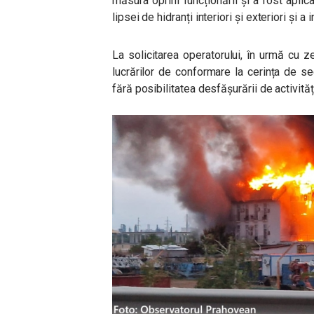
măsura opririi funcționării și a fost apl
lipsei de hidranți interiori și exteriori și a 
La solicitarea operatorului, în urmă cu ze
lucrărilor de conformare la cerința de secu
fără posibilitatea desfășurării de activită