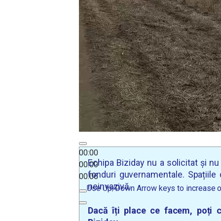
00:00
Echipa Biziday nu a solicitat și n
00:00
fonduri guvernamentale. Spațiile d
00:06
neinvazivă.
Use Up/Down Arrow keys to increase o
Dacă îți place ce facem, poți c