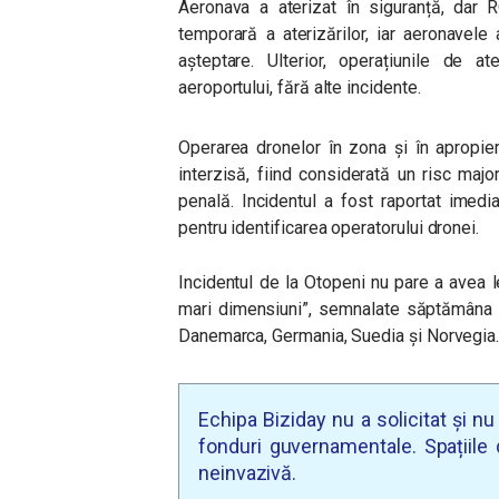
Aeronava a aterizat în siguranță, dar
temporară a aterizărilor, iar aeronavele
așteptare. Ulterior, operațiunile de a
aeroportului, fără alte incidente.
Operarea dronelor în zona și în apropiere
interzisă, fiind considerată un risc major
penală. Incidentul a fost raportat imedia
pentru identificarea operatorului dronei.
Incidentul de la Otopeni nu pare a avea l
mari dimensiuni”, semnalate săptămâna t
Danemarca, Germania, Suedia și Norvegia
Echipa Biziday nu a solicitat și n
fonduri guvernamentale. Spațiile d
neinvazivă.