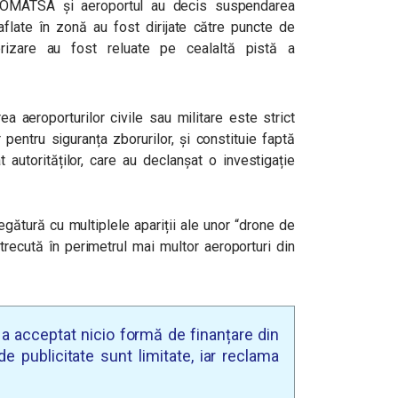
 ROMATSA și aeroportul au decis suspendarea
 aflate în zonă au fost dirijate către puncte de
terizare au fost reluate pe cealaltă pistă a
a aeroporturilor civile sau militare este strict
 pentru siguranța zborurilor, și constituie faptă
t autorităților, care au declanșat o investigație
egătură cu multiplele apariții ale unor “drone de
recută în perimetrul mai multor aeroporturi din
.
u a acceptat nicio formă de finanțare din
e publicitate sunt limitate, iar reclama