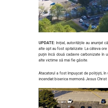
UPDATE:
Inițial, autoritățile au anunța
alte opt au fost spitalizate. La câteva ore
puțin încă două cadavre carbonizate în u
alte victime să mai fie găsite.
Atacatorul a fost împușcat de polițiști, î
incendiat biserica mormonă Jesus Christ of