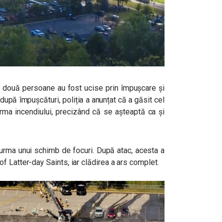
t că două persoane au fost ucise prin împușcare și
 după împușcături, poliția a anunțat că a găsit cel
rma incendiului, precizând că se așteaptă ca și
n urma unui schimb de focuri. După atac, acesta a
 Latter-day Saints, iar clădirea a ars complet.