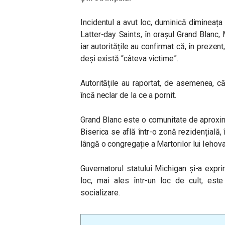
Incidentul a avut loc, duminică dimineaț
Latter-day Saints, în orașul Grand Blanc, 
iar autoritățile au confirmat că, în prezen
deși există “câteva victime”.
Autoritățile au raportat, de asemenea, c
încă neclar de la ce a pornit.
Grand Blanc este o comunitate de aproximat
Biserica se află într-o zonă rezidențială,
lângă o congregație a Martorilor lui Iehova
Guvernatorul statului Michigan și-a exprim
loc, mai ales într-un loc de cult, este
socializare.