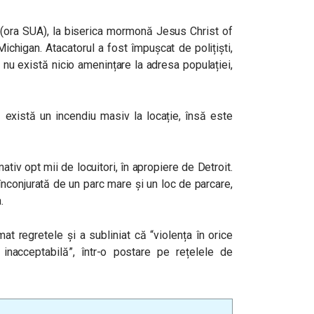
a (ora SUA), la biserica mormonă Jesus Christ of
Michigan. Atacatorul a fost împușcat de polițiști,
t, nu există nicio amenințare la adresa populației,
ă există un incendiu masiv la locație, însă este
iv opt mii de locuitori, în apropiere de Detroit.
 înconjurată de un parc mare și un loc de parcare,
.
at regretele și a subliniat că “violența în orice
 inacceptabilă”, într-o postare pe rețelele de