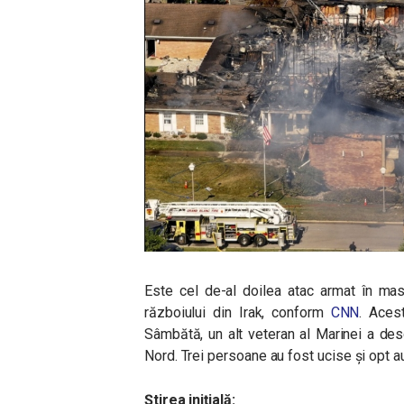
Este cel de-al doilea atac armat în ma
războiului din Irak, conform
CNN
. Aces
Sâmbătă, un alt veteran al Marinei a desc
Nord. Trei persoane au fost ucise și opt au
Știrea inițială: