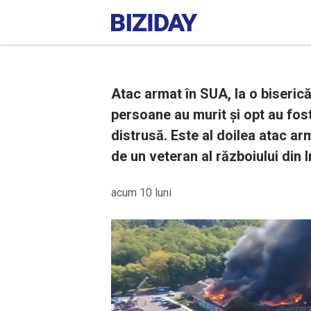
Atac armat în SUA, la o biseric
persoane au murit și opt au fost
distrusă. Este al doilea atac ar
de un veteran al războiului din I
acum 10 luni