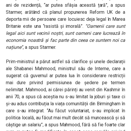
ani de rezidență, “ar putea sfâșia această țară”, a spus
Starmer, arătând că planul propunerea Reform UK de a
deporta mii de persoane care locuiesc deja legal în Marea
Britanie este una “rasistă și imorală”.
“Oamenii care sunt
legal aici sunt vecinii noștri, sunt oameni care lucrează în
economia noastră și fac parte din ceea ce suntem noi ca
națiune”
, a spus Starmer.
Prim-ministrul a părut astfel să clarifice și unele declarații
ale Shabanei Mahmood, ministrul său de Interne, care a
sugerat că guvernul ar putea lua în considerare restricții
mai dure privind permisiunea de ședere pe termen
nelimitat. Mahmood, ai cărei părinți au venit din Kashmir în
anii 70, a spus că aceștia nu s-au limitat la joburi și taxe ci
și-au adus contribuția la viața comunității din Birmingham în
care s-au integrat. “Au făcut voluntariat, s-au implicat în
politica locală, au făcut mai mult decât să muncească și să
câștige un salariu”, a spus Mahmood, fără să fie foarte clar