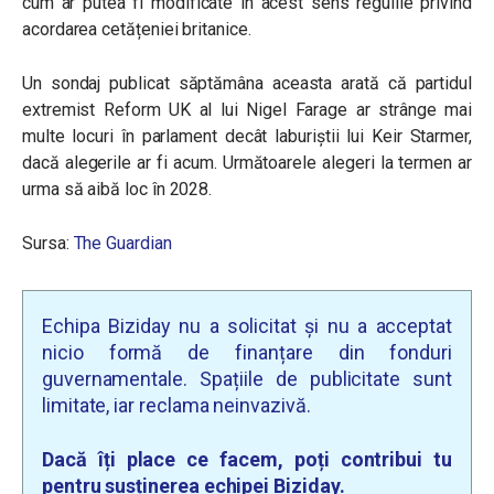
cum ar putea fi modificate în acest sens regulile privind
acordarea cetățeniei britanice.
Un sondaj publicat săptămâna aceasta arată că partidul
extremist Reform UK al lui Nigel Farage ar strânge mai
multe locuri în parlament decât laburiștii lui Keir Starmer,
dacă alegerile ar fi acum. Următoarele alegeri la termen ar
urma să aibă loc în 2028.
Sursa:
The Guardian
Echipa Biziday nu a solicitat și nu a acceptat
nicio formă de finanțare din fonduri
guvernamentale. Spațiile de publicitate sunt
limitate, iar reclama neinvazivă.
Dacă îți place ce facem, poți contribui tu
pentru susținerea echipei Biziday.