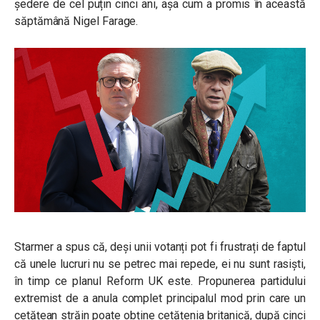
ședere de cel puțin cinci ani, așa cum a promis în această
săptămână Nigel Farage.
Starmer a spus că, deși unii votanți pot fi frustrați de faptul
că unele lucruri nu se petrec mai repede, ei nu sunt rasiști,
în timp ce planul Reform UK este. Propunerea partidului
extremist de a anula complet principalul mod prin care un
cetățean străin poate obține cetățenia britanică, după cinci