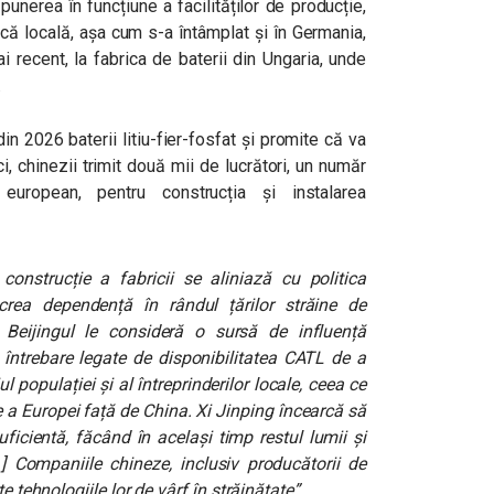
 punerea în funcțiune a facilităților de producție,
ncă locală, așa cum s-a întâmplat și în Germania,
 recent, la fabrica de baterii din Ungaria, unde
.
n 2026 baterii litiu-fier-fosfat și promite că va
i, chinezii trimit două mii de lucrători, un număr
european, pentru construcția și instalarea
 construcție a fabricii se aliniază cu politica
crea dependență în rândul țărilor străine de
 Beijingul le consideră o sursă de influență
 întrebare legate de disponibilitatea CATL de a
l populației și al întreprinderilor locale, ceea ce
e a Europei față de China.
Xi Jinping încearcă să
ficientă, făcând în același timp restul lumii și
 Companiile chineze, inclusiv producătorii de
e tehnologiile lor de vârf în străinătate”.