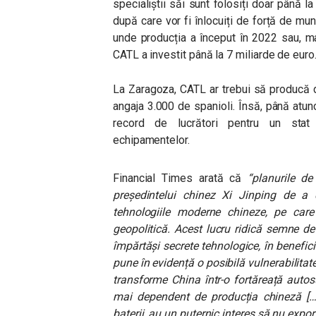
specialiștii săi sunt folosiți doar până la
după care vor fi înlocuiți de forță de mu
unde producția a început în 2022 sau, mai
CATL a investit până la 7 miliarde de euro
La Zaragoza, CATL ar trebui să producă di
angaja 3.000 de spanioli. Însă, până atunc
record de lucrători pentru un stat 
echipamentelor.
Financial Times arată că
“
planurile de
președintelui chinez Xi Jinping de a 
tehnologiile moderne chineze, pe care
geopolitică. Acest lucru ridică semne de
împărtăși secrete tehnologice, în beneficiu
pune în evidență o posibilă vulnerabilitat
transforme China într-o fortăreață autosu
mai dependent de producția chineză […]
baterii, au un puternic interes să nu export