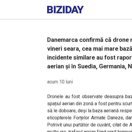
Danemarca confirmă că drone ne
vineri seara, cea mai mare baz
incidente similare au fost rapor
aerian și în Suedia, Germania, N
acum 10 luni
Dronele au fost observate deasupra baze
spațiul aerian din zonă a fost pentru scurt
să le doboare, deși la baza aeriană respe
elicopterele Forțelor Armate Daneze, da
Potrivit unui purtător de cuvânt, citat de
multe ore, traficul aerian fiind oprit tempor