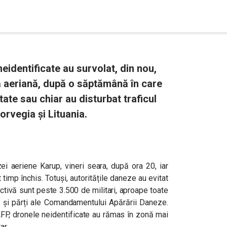
identificate au survolat, din nou,
ă aeriană, după o săptămână în care
tate sau chiar au disturbat traficul
orvegia și Lituania.
i aeriene Karup, vineri seara, după ora 20, iar
 timp închis. Totuși, autoritățile daneze au evitat
ctivă sunt peste 3.500 de militari, aproape toate
r și părți ale Comandamentului Apărării Daneze.
 AFP, dronele neidentificate au rămas în zonă mai
ar.