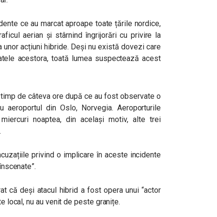
idente ce au marcat aproape toate țările nordice,
ficul aerian și stârnind îngrijorări cu privire la
a unor acțiuni hibride. Deși nu există dovezi care
tele acestora, toată lumea suspectează acest
s timp de câteva ore după ce au fost observate o
 aeroportul din Oslo, Norvegia. Aeroporturile
iercuri noaptea, din același motiv, alte trei
.
zațiile privind o implicare în aceste incidente
 înscenate”.
at că deși atacul hibrid a fost opera unui “actor
e local, nu au venit de peste granițe.