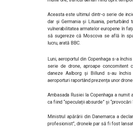
Aceasta este ultimul dintr-o serie de inc
dar și Germania și Lituania, perturbând tra
vulnerabilitatea armatelor europene în faț
să sugereze că Moscova se află în spa
lucru, arată BBC.
Luni, aeroportul din Copenhaga s-a închi
serie de drone, aproape concomitent cu
daneze Aalborg și Billund s-au închis m
aeroporturi raportând prezența unor drone
Ambasada Rusiei la Copenhaga a numit acu
ca fiind “speculații absurde” și “provocări
Ministrul apărării din Danemarca a declar
profesionist”, dronele par să fi fost lansat