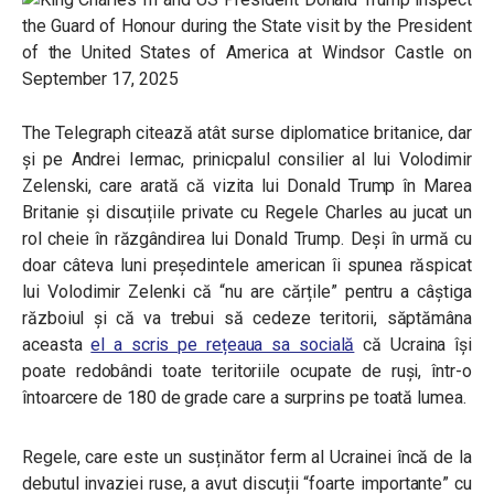
The Telegraph citează atât surse diplomatice britanice, dar
și pe Andrei Iermac, prinicpalul consilier al lui Volodimir
Zelenski, care arată că vizita lui Donald Trump în Marea
Britanie și discuțiile private cu Regele Charles au jucat un
rol cheie în răzgândirea lui Donald Trump. Deși în urmă cu
doar câteva luni președintele american îi spunea răspicat
lui Volodimir Zelenki că “nu are cărțile” pentru a câștiga
războiul și că va trebui să cedeze teritorii, săptămâna
aceasta
el a scris pe rețeaua sa socială
că Ucraina își
poate redobândi toate teritoriile ocupate de ruși, într-o
întoarcere de 180 de grade care a surprins pe toată lumea.
Regele, care este un susținător ferm al Ucrainei încă de la
debutul invaziei ruse, a avut discuții “foarte importante” cu