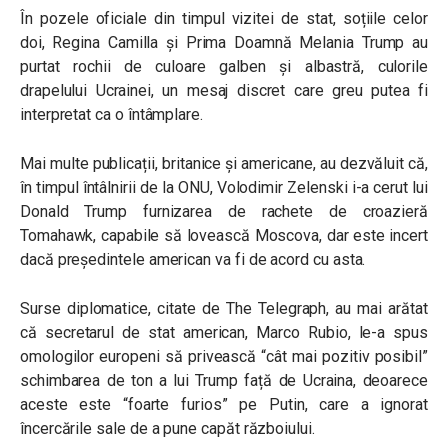
În pozele oficiale din timpul vizitei de stat, soțiile celor
doi, Regina Camilla și Prima Doamnă Melania Trump au
purtat rochii de culoare galben și albastră, culorile
drapelului Ucrainei, un mesaj discret care greu putea fi
interpretat ca o întâmplare.
Mai multe publicații, britanice și americane, au dezvăluit că,
în timpul întâlnirii de la ONU, Volodimir Zelenski i-a cerut lui
Donald Trump furnizarea de rachete de croazieră
Tomahawk, capabile să lovească Moscova, dar este incert
dacă președintele american va fi de acord cu asta.
Surse diplomatice, citate de The Telegraph, au mai arătat
că secretarul de stat american, Marco Rubio, le-a spus
omologilor europeni să privească “cât mai pozitiv posibil”
schimbarea de ton a lui Trump față de Ucraina, deoarece
aceste este “foarte furios” pe Putin, care a ignorat
încercările sale de a pune capăt războiului.