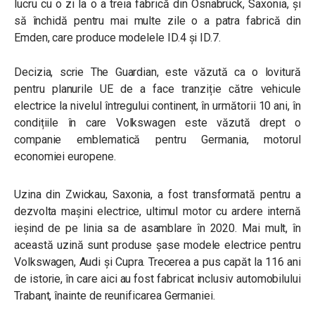
lucru cu o zi la o a treia fabrică din Osnabrück, Saxonia, și
să închidă pentru mai multe zile o a patra fabrică din
Emden, care produce modelele ID.4 și ID.7.
Decizia, scrie The Guardian, este văzută ca o lovitură
pentru planurile UE de a face tranziție către vehicule
electrice la nivelul întregului continent, în următorii 10 ani, în
condițiile în care Volkswagen este văzută drept o
companie emblematică pentru Germania, motorul
economiei europene.
Uzina din Zwickau, Saxonia, a fost transformată pentru a
dezvolta mașini electrice, ultimul motor cu ardere internă
ieșind de pe linia sa de asamblare în 2020. Mai mult, în
această uzină sunt produse șase modele electrice pentru
Volkswagen, Audi și Cupra. Trecerea a pus capăt la 116 ani
de istorie, în care aici au fost fabricat inclusiv automobilului
Trabant, înainte de reunificarea Germaniei.