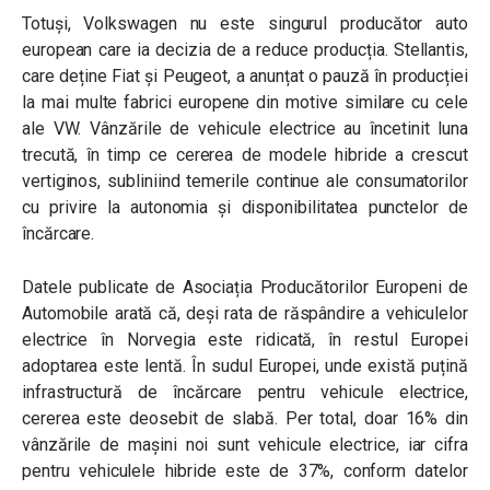
Totuși, Volkswagen nu este singurul producător auto
european care ia decizia de a reduce producția. Stellantis,
care deține Fiat și Peugeot, a anunțat o pauză în producției
la mai multe fabrici europene din motive similare cu cele
ale VW. Vânzările de vehicule electrice au încetinit luna
trecută, în timp ce cererea de modele hibride a crescut
vertiginos, subliniind temerile continue ale consumatorilor
cu privire la autonomia și disponibilitatea punctelor de
încărcare.
Datele publicate de Asociația Producătorilor Europeni de
Automobile arată că, deși rata de răspândire a vehiculelor
electrice în Norvegia este ridicată, în restul Europei
adoptarea este lentă. În sudul Europei, unde există puțină
infrastructură de încărcare pentru vehicule electrice,
cererea este deosebit de slabă. Per total, doar 16% din
vânzările de mașini noi sunt vehicule electrice, iar cifra
pentru vehiculele hibride este de 37%, conform datelor