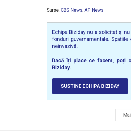
Surse:
CBS News
,
AP News
Echipa Biziday nu a solicitat și n
fonduri guvernamentale. Spațiile d
neinvazivă.
Dacă îți place ce facem, poți c
Biziday.
SUSȚINE ECHIPA BIZIDAY
Mai 