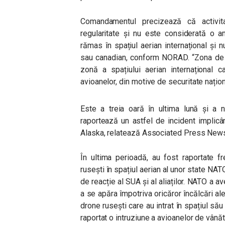
Comandamentul precizează că activit
regularitate și nu este considerată o a
rămas în spațiul aerian internațional și 
sau canadian, conform NORAD. “Zona de i
zonă a spațiului aerian internațional c
avioanelor, din motive de securitate nați
Este a treia oară în ultima lună și a
raportează un astfel de incident implic
Alaska, relatează Associated Press New
În ultima perioadă, au fost raportate f
rusești în spațiul aerian al unor state NAT
de reacție al SUA și al aliaților. NATO a a
a se apăra împotriva oricăror încălcări al
drone rusești care au intrat în spațiul să
raportat o intruziune a avioanelor de vân