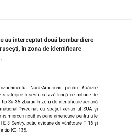
ne au interceptat două bombardiere
usești, în zona de identificare
.
mandamentul Nord-American pentru Apărare
strategice rusești cu rază lungă de acțiune de
 tip Su-35 zburau în zona de identificare aeriană
ernațional învecinat cu spațiul aerian al SUA și
mis miercuri nouă avioane americane pentru a le
l E-3 Sentry, patru avioane de vânătoare F-16 şi
de tip KC-135.