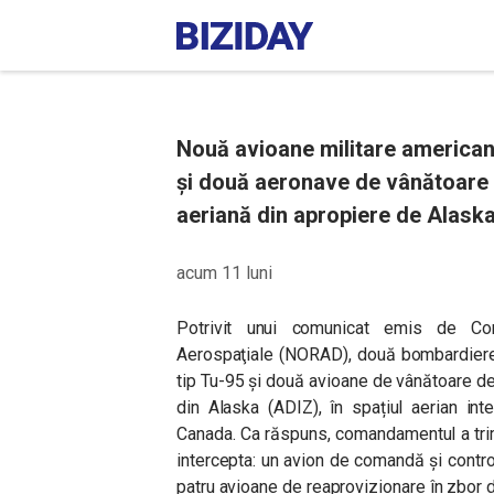
Nouă avioane militare america
și două aeronave de vânătoare r
aeriană din apropiere de Alaska
acum 11 luni
Potrivit unui comunicat emis de Co
Aerospaţiale (NORAD), două bombardiere 
tip Tu-95 și două avioane de vânătoare de
din Alaska (ADIZ), în spațiul aerian int
Canada. Ca răspuns, comandamentul a tri
intercepta: un avion de comandă și contro
patru avioane de reaprovizionare în zbor 