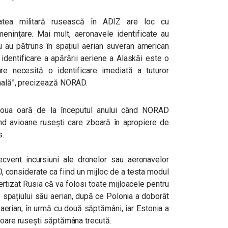
atea militară rusească în ADIZ are loc cu
menințare. Mai mult, aeronavele identificate au
nu au pătruns în spațiul aerian suveran american
dentificare a apărării aeriene a Alaskăi este o
are necesită o identificare imediată a tuturor
onală”, precizează NORAD.
 noua oară de la începutul anului când NORAD
ând avioane rusești care zboară în apropiere de
s.
recvent incursiuni ale dronelor sau aeronavelor
O, considerate ca fiind un mijloc de a testa modul
vertizat Rusia că va folosi toate mijloacele pentru
e spațiului său aerian, după ce Polonia a doborât
u aerian, în urmă cu două săptămâni, iar Estonia a
ătoare rusești săptămâna trecută.