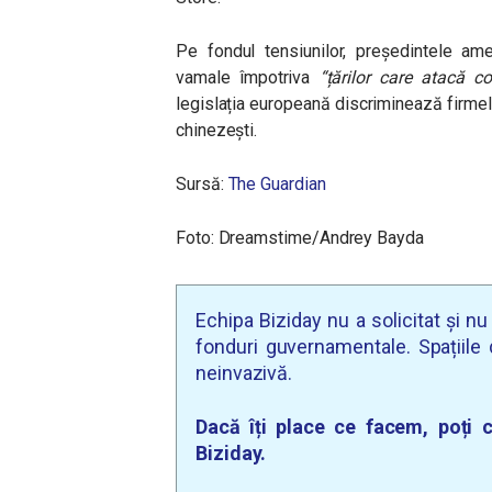
Pe fondul tensiunilor, președintele ame
vamale împotriva
“țărilor care atacă c
legislația europeană discriminează firmel
chinezești.
Sursă:
The Guardian
Foto: Dreamstime/Andrey Bayda
Echipa Biziday nu a solicitat și n
fonduri guvernamentale. Spațiile d
neinvazivă.
Dacă îți place ce facem, poți c
Biziday.