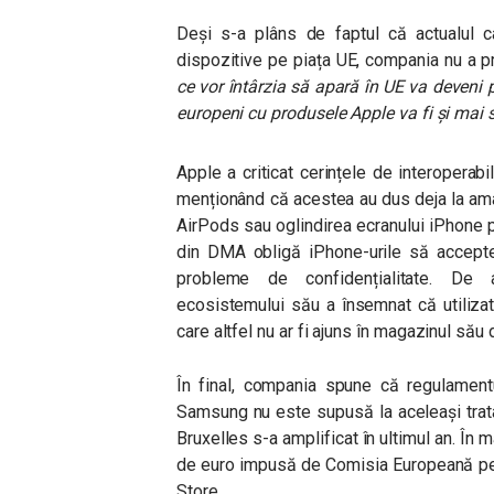
Deși s-a plâns de faptul că actualul ca
dispozitive pe piața UE, compania nu a pr
ce vor întârzia să apară în UE va deveni pr
europeni cu produsele Apple va fi și mai 
Apple a criticat cerințele de interoperabi
menționând că acestea au dus deja la amâ
AirPods sau oglindirea ecranului iPhone 
din DMA obligă iPhone-urile să accepte
probleme de confidențialitate. De
ecosistemului său a însemnat că utilizato
care altfel nu ar fi ajuns în magazinul său 
În final, compania spune că regulamentu
Samsung nu este supusă la aceleași trat
Bruxelles s-a amplificat în ultimul an. În
de euro impusă de Comisia Europeană pen
Store.