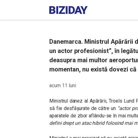
Danemarca. Ministrul Apărării d
un actor profesionist”, în legăt
deasupra mai multor aeroporturi
momentan, nu există dovezi că R
acum 11 luni
Ministrul danez al Apărării, Troels Lund 
să fie desfășurate de către un
“
actor pr
aparatele de zbor aflându-se în mai multe
defini drept un atac hibrid folosind mai m