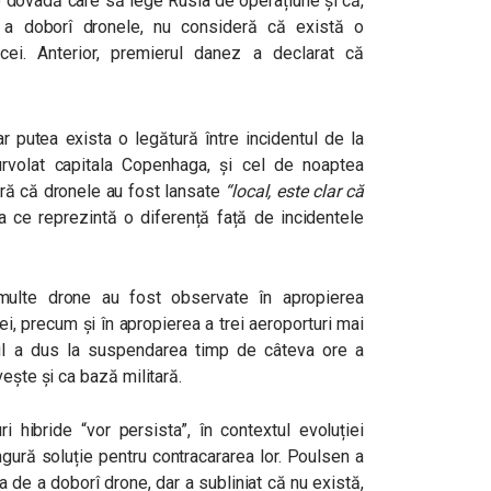
io dovadă care să lege Rusia de operațiune și că,
 a doborî dronele, nu consideră că există o
ei. Anterior, premierul danez a declarat că
 putea exista o legătură între incidentul de la
rvolat capitala Copenhaga, și cel de noaptea
eră că dronele au fost lansate
“
local, este clar că
 ce reprezintă o diferență față de incidentele
multe drone au fost observate în apropierea
i, precum și în apropierea a trei aeroporturi mai
entul a dus la suspendarea timp de câteva ore a
ește și ca bază militară.
i hibride “vor persista”, în contextul evoluției
ngură soluție pentru contracararea lor. Poulsen a
 de a doborî drone, dar a subliniat că nu există,