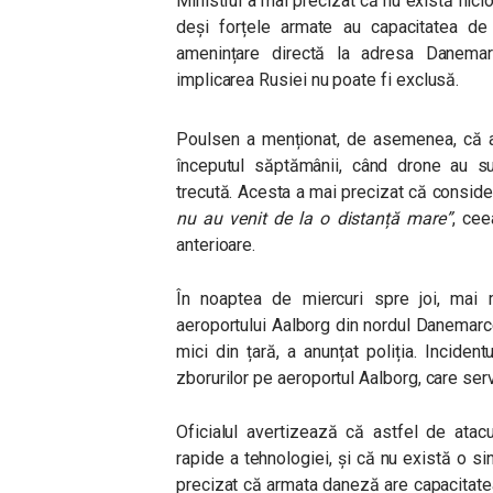
Ministrul a mai precizat că nu există nic
deși forțele armate au capacitatea de
amenințare directă la adresa Danemarc
implicarea Rusiei nu poate fi exclusă.
Poulsen a menționat, de asemenea, că ar
începutul săptămânii, când drone au su
trecută. Acesta a mai precizat că consid
nu au venit de la o distanță mare”
,
ceea
anterioare.
În noaptea de miercuri spre joi, mai 
aeroportului Aalborg din nordul Danemarce
mici din țară, a anunțat poliția. Incid
zborurilor pe aeroportul Aalborg, care serv
Oficialul avertizează că astfel de atacur
rapide a tehnologiei, și că nu există o si
precizat că armata daneză are capacitatea