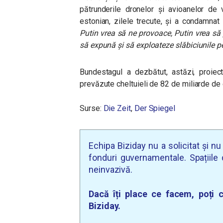
pătrunderile dronelor și avioanelor de 
estonian, zilele trecute, și a condamnat
Putin vrea să ne provoace, Putin vrea să
să expună și să exploateze slăbiciunile pe
Bundestagul a dezbătut, astăzi, proiect
prevăzute cheltuieli de 82 de miliarde de e
Surse:
Die Zeit
,
Der Spiegel
Echipa Biziday nu a solicitat și n
fonduri guvernamentale. Spațiile d
neinvazivă.
Dacă îți place ce facem, poți c
Biziday.