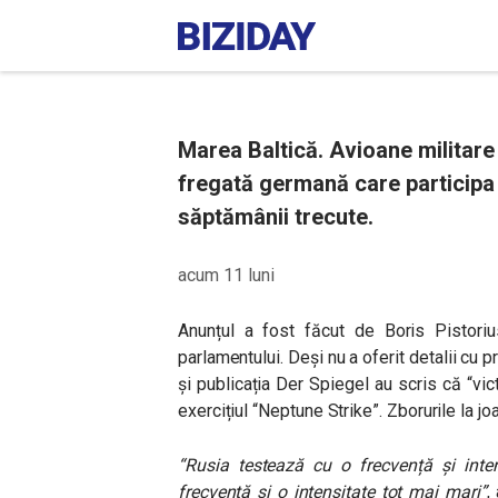
Marea Baltică. Avioane militare 
fregată germană care participa l
săptămânii trecute.
acum 11 luni
Anunțul a fost făcut de Boris Pistorius
parlamentului. Deși nu a oferit detalii cu 
și publicația Der Spiegel au scris că “vic
exercițiul “Neptune Strike”. Zborurile la joa
“Rusia testează cu o frecvență și inte
frecvență și o intensitate tot mai mari”
,