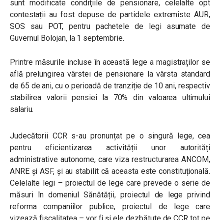
sunt modificate condiţiile de pensionare, celelalte opt
contestații au fost depuse de partidele extremiste AUR,
SOS sau POT, pentru pachetele de legi asumate de
Guvernul Bolojan
, la 1 septembrie.
Printre măsurile incluse în această lege a magistraților se
află prelungirea vârstei de pensionare la vârsta standard
de 65 de ani, cu o perioadă de tranziție de 10 ani, respectiv
stabilirea valorii pensiei la 70% din valoarea ultimului
salariu.
Judecătorii CCR s-au pronunțat pe o singură lege, cea
pentru eficientizarea activității unor autorități
administrative autonome, care viza restructurarea ANCOM,
ANRE și ASF, și au stabilit că aceasta este constituțională.
Celelalte legi – proiectul de lege care prevede o serie de
măsuri în domeniul Sănătății, proiectul de lege privind
reforma companiilor publice, proiectul de lege care
vizează fiscalitatea – vor fi și ele dezbătute de CCR tot pe