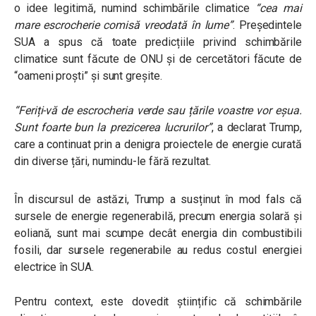
o idee legitimă, numind schimbările climatice
“cea mai
mare escrocherie comisă vreodată în lume”
. Președintele
SUA a spus că toate predicțiile privind schimbările
climatice sunt făcute de ONU și de cercetători făcute de
“oameni proști” și sunt greșite.
“Feriți-vă de escrocheria verde sau țările voastre vor eșua.
Sunt foarte bun la prezicerea lucrurilor”
, a declarat Trump,
care a continuat prin a denigra proiectele de energie curată
din diverse țări, numindu-le fără rezultat.
În discursul de astăzi, Trump a susținut în mod fals că
sursele de energie regenerabilă, precum energia solară și
eoliană, sunt mai scumpe decât energia din combustibili
fosili, dar sursele regenerabile au redus costul energiei
electrice în SUA.
Pentru context, este dovedit științific că schimbările