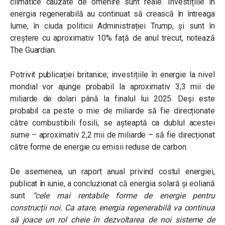
climatice cauzate de omenire sunt reale. Investițiile în
energia regenerabilă au continuat să crească în întreaga
lume, în ciuda politicii Administrației Trump, și sunt în
creștere cu aproximativ 10% față de anul trecut, notează
The Guardian.
Potrivit publicației britanice, investițiile în energie la nivel
mondial vor ajunge probabil la aproximativ 3,3 mii de
miliarde de dolari până la finalul lui 2025. Deși este
probabil ca peste o mie de miliarde să fie direcționate
către combustibili fosili, se așteaptă ca dublul acestei
sume – aproximativ 2,2 mii de miliarde – să fie direcționat
către forme de energie cu emisii reduse de carbon.
De asemenea, un raport anual privind costul energiei,
publicat în iunie, a concluzionat că energia solară și eoliană
sunt
“cele mai rentabile forme de energie pentru
construcții noi. Ca atare, energia regenerabilă va continua
să joace un rol cheie în dezvoltarea de noi sisteme de