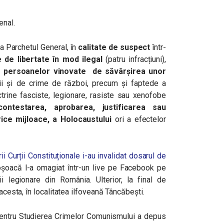
enal.
la Parchetul General, în
calitate de suspect
într-
re de libertate în mod ilegal
(patru infracțiuni),
ui persoanelor vinovate de săvârșirea unor
ii și de crime de război, precum și faptede a
trine fasciste, legionare, rasiste sau xenofobe
ontestarea, aprobarea, justificarea sau
ice mijloace, a Holocaustului
ori a efectelor
ii Curții Constituționale i-au invalidat dosarul de
oșoacă l-a omagiat într-un live pe Facebook pe
ii legionare din România. Ulterior, la final de
 acesta, în localitatea ilfoveană Tâncăbești.
l pentru Studierea Crimelor Comunismului a depus