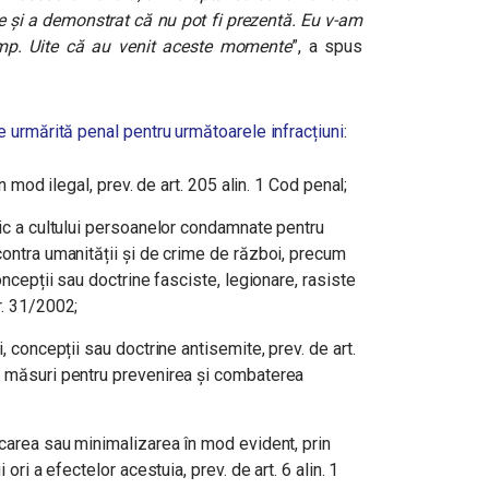
re și a demonstrat că nu pot fi prezentă. Eu v-am
mp. Uite că au venit aceste momente
”, a spus
 urmărită penal pentru următoarele infracțiuni
:
în mod ilegal, prev. de art. 205 alin. 1 Cod penal;
lic a cultului persoanelor condamnate pentru
contra umanității și de crime de război, precum
oncepții sau doctrine fasciste, legionare, rasiste
nr. 31/2002;
, concepții sau doctrine antisemite, prev. de art.
e măsuri pentru prevenirea și combaterea
icarea sau minimalizarea în mod evident, prin
 ori a efectelor acestuia, prev. de art. 6 alin. 1