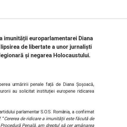
a imunității europarlamentarei Diana
ipsirea de libertate a unor jurnaliști
 legionară și negarea Holocaustului.
eperea urmăririi penale față de Diana Șoșoacă,
orii au solicitat instituției europene ridicarea
rtidului parlamentar S.O.S. România, a confirmat
. ”
Cererea de ridicare a imunității este făcută de
 Procedură Penală, am dreptul să cer amânarea