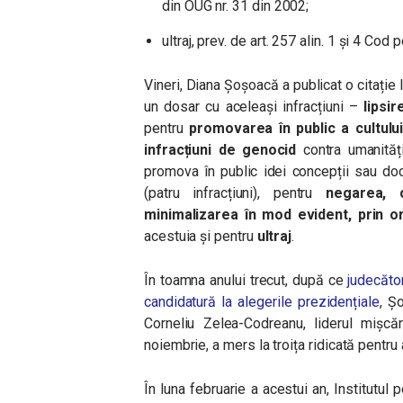
din OUG nr. 31 din 2002;
ultraj, prev. de art. 257 alin. 1 și 4 Cod p
Vineri, Diana Șoșoacă a publicat o citație 
un dosar cu aceleași infracțiuni –
lipsi
pentru
promovarea în public a cultul
infracțiuni de genocid
contra umanităț
promova în public idei concepții sau doc
(patru infracțiuni), pentru
negarea, c
minimalizarea în mod evident, prin or
acestuia și pentru
ultraj
.
În toamna anului trecut, după ce
judecător
candidatură la alegerile prezidențiale
, Ș
Corneliu Zelea-Codreanu, liderul mișcăr
noiembrie, a mers la troița ridicată pentru
În luna februarie a acestui an, Institutu