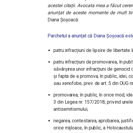
acestei citații. Avocata mea a făcut cere
anunțat de aceste momente de mult ti
Diana Șoșoacă.
Parchetul a anunțat că Diana Șoșoacă este
patru infracțiuni de lipsire de libertate 
patru infracțiuni de promovarea, în pub
săvârșirea unor infracțiuni de genocid 
și fapta de a promova, în public, idei, c
sau xenofobe, prev. de art. 5 din OUG 
promovarea, în public, în orice mod, idei
3 din Legea nr. 157/2018, privind unel
antisemitismului;
negarea, contestarea, aprobarea, justif
orice mijloace, în public, a Holocaustului