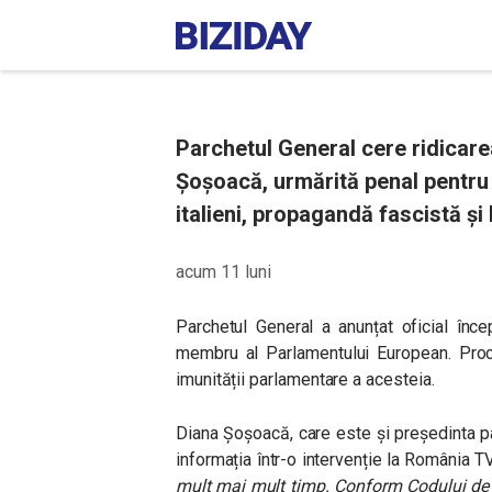
Parchetul General cere ridicare
Șoșoacă, urmărită penal pentru l
italieni, propagandă fascistă și
acum 11 luni
Parchetul General a anunțat oficial înc
membru al Parlamentului European. Procur
imunității parlamentare a acesteia.
Diana Șoșoacă, care este și președinta pa
informația într-o intervenție la România TV
mult mai mult timp. Conform Codului de