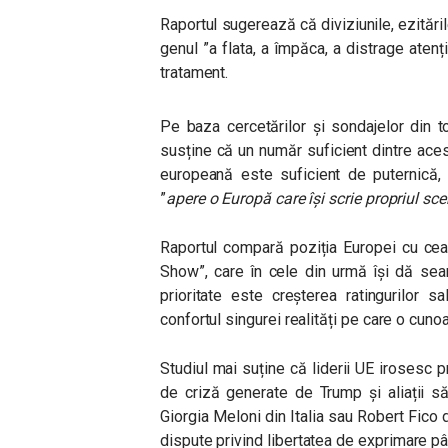
Raportul sugerează că diviziunile, ezitările
genul ”a flata, a împăca, a distrage atenț
tratament.
Pe baza cercetărilor și sondajelor din 
susține că un număr suficient dintre ace
europeană este suficient de puternică, 
”
apere o Europă care își scrie propriul sce
Raportul compară poziția Europei cu cea 
Show”, care în cele din urmă își dă sea
prioritate este creșterea ratingurilor
confortul singurei realități pe care o cuno
Studiul mai suține că liderii UE irosesc p
de criză generate de Trump și aliații s
Giorgia Meloni din Italia sau Robert Fico 
dispute privind libertatea de exprimare pân