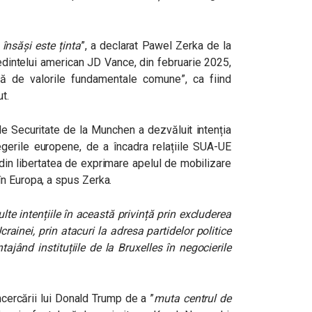
 însăși este ținta
”, a declarat Pawel Zerka de la
edintelui american JD Vance, din februarie 2025,
ă de valorile fundamentale comune”, ca fiind
t.
de Securitate de la Munchen a dezvăluit intenția
erile europene, de a încadra relațiile SUA-UE
 din libertatea de exprimare apelul de mobilizare
n Europa, a spus Zerka.
lte intențiile în această privință prin excluderea
Ucrainei, prin atacuri la adresa partidelor politice
tajând instituțiile de la Bruxelles în negocierile
cercării lui Donald Trump de a ”
muta centrul de