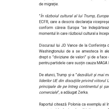
de migrație.
”
În războiul cultural al lui Trump, Europa
ECFR, care a descris declarația vicepreș
conform căreia Europa ”se îndepărteaz
momentul în care războiul cultural a începu
Discursul lui JD Vance de la Conferința 
Washingtonului de a se amesteca în aleg
drept o ”diviziune de valori” și de a face
pentru partidele care susțin cauza MAGA î
De atunci, Trump și-a ”
dezvăluit și mai mu
liderilor UE din discuțiile privind viitorul 
principale de pe întreg continentul și șan
comerciale
”, a adăugat Zerka.
Raportul citează Polonia ca exemplu al în