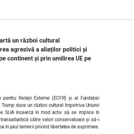
rtă un război cultural
a agresivă a aliaților politici și
e continent și prin umilirea UE pe
 pentru Relații Externe (ECFR) și al Fundației
 Trump duce un război cultural împotriva Uniunii
le SUA încearcă în mod activ să se implice în
transatlantică către valori conservatoare și să-i
 în jurul temerii privind libertatea de exprimare.