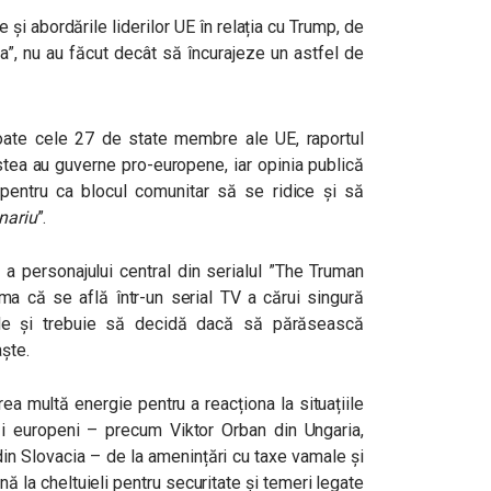
 și abordările liderilor UE în relația cu Trump, de
ia”, nu au făcut decât să încurajeze un astfel de
toate cele 27 de state membre ale UE, raportul
stea au guverne pro-europene, iar opinia publică
pentru ca blocul comunitar să se ridice și să
nariu
”.
a personajului central din serialul ”The Truman
ma că se află într-un serial TV a cărui singură
 sale și trebuie să decidă dacă să părăsească
aște.
rea multă energie pentru a reacționa la situațiile
ăi europeni – precum Viktor Orban din Ungaria,
din Slovacia – de la amenințări cu taxe vamale și
ă la cheltuieli pentru securitate și temeri legate