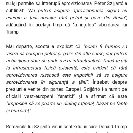
nu își permite să întrerupă aprovizionarea. Péter Szijjártó a
subliniat:
“Nu putem asigura aprovizionarea sigură cu
energie a țării noastre fără petrol și gaze din Rusia”
,
adăugând în același timp că “a înțeles” abordarea lui
Trump.
Mai departe, acesta a explicat că
“poate fi frumos să
visezi să cumperi petrol și gaze din alte surse, dar putem
achiziționa doar de unde avem infrastructură. Dacă te uiți
la infrastructura fizică existentă, este evident că fără
aprovizionarea rusească este imposibil să se asigure
aprovizionarea în siguranță a țării”
.
Întrebat despre
presiunile venite din partea Europei, Szijjártó i-a numit pe
oficialii vest-europeni “fanatici” și a afirmat că este
“imposibil să se poarte un dialog rațional, bazat pe fapte
și bun simț”.
Remarcile lui Szijjártó vin în contextul în care Donald Trump