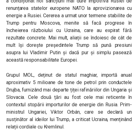
a condiționat noi sancțiuni mai dure împotriva Rusiei de
renunțarea statelor europene NATO la aprovizionarea cu
energie a Rusiei. Cererea a urmat unor termene stabilite de
Trump pentru Moscova, menite să facă progrese în
încheierea războiului cu Ucraina, care au expirat fără
rezultate concrete. Mai mult, aliații se îndoiesc de cât de
mult își dorește președintele Trump să pună presiuni
asupra lui Vladimir Putin și dacă pur și simplu pasează
această responsabilitate Europei.
Grupul MOL, deținut de statul maghiar, importă anual
aproximativ 5 milioane de tone de petrol prin conductele
Drujba, furnizând mai departe țiței rafinăriilor din Ungaria și
Slovacia. Cele două țări au fost cele mai reticente în
contextul stopării importurilor de energie din Rusia. Prim-
ministrul Ungariei, Viktor Orbán, care se declară un
susținător al ideilor lui Trump, a criticat Ucraina, menținând
relații cordiale cu Kremlinul.